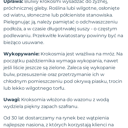
Uprawa:
Bulwy krokosmi wysadzać do żyznej,
próchnicznej gleby. Roślina lubi wilgotne, osłonięte
od wiatru, słoneczne lub półcieniste stanowiska.
Pielęgnując ją, należy pamiętać o odchwaszczeniu
podłoża, a w czasie długotrwałej suszy - o częstym
podlewaniu. Przekwitłe kwiatostany powinny być na
bieżąco usuwane.
Wykopywanie:
Krokosmia jest wrażliwa na mróz. Na
początku października wymaga wykopania, nawet
jeśli liście jeszcze są zielone. Zaleca się wykopanie
bulw, przesuszenie oraz przetrzymanie ich w
chłodnym pomieszczeniu pod okrywą piasku, trocin
lub lekko wilgotnego torfu.
Uwagi:
Kroksomia włożona do wazonu z wodą
wydziela piękny zapach szafranu.
Od 30 lat dostarczamy na rynek bez wątpienia
najlepsze nasiona, z których korzystają klienci na