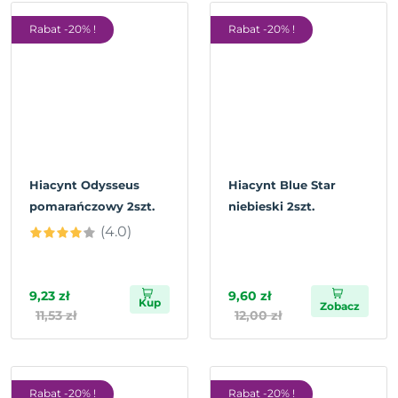
Rabat -20% !
Rabat -20% !
Hiacynt Odysseus
Hiacynt Blue Star
pomarańczowy 2szt.
niebieski 2szt.
(4.0)
9,23 zł
9,60 zł
Kup
Zobacz
11,53 zł
12,00 zł
Rabat -20% !
Rabat -20% !