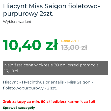
Hiacynt Miss Saigon fioletowo-
purpurowy 2szt.
Wybierz wariant:
10,40 zł
Rabat 20% !
13,00 zł
Najniższa cena w okresie 30 dni przed promocją:
13,00 zł
Hiacynt - Hyacinthus orientalis -
Miss Saigon -
fioletowopurpurowy - 2 szt.
Zrób zakupy za min. 50 zł i odbierz karmnik za 1 zł!
Sprawdź szczegóły