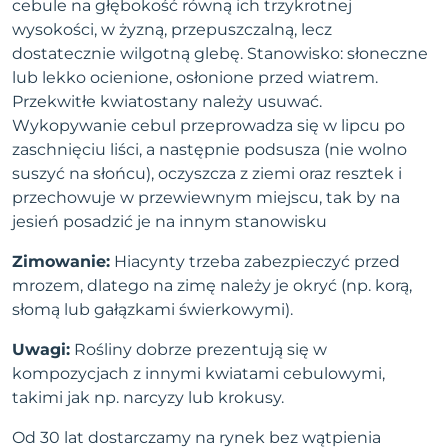
cebule na głębokość równą ich trzykrotnej
wysokości, w żyzną, przepuszczalną, lecz
dostatecznie wilgotną glebę. Stanowisko: słoneczne
lub lekko ocienione, osłonione przed wiatrem.
Przekwitłe kwiatostany należy usuwać.
Wykopywanie cebul przeprowadza się w lipcu po
zaschnięciu liści, a następnie podsusza (nie wolno
suszyć na słońcu), oczyszcza z ziemi oraz resztek i
przechowuje w przewiewnym miejscu, tak by na
jesień posadzić je na innym stanowisku
Zimowanie:
Hiacynty trzeba zabezpieczyć przed
mrozem, dlatego na zimę należy je okryć (np. korą,
słomą lub gałązkami świerkowymi).
Uwagi:
Rośliny dobrze prezentują się w
kompozycjach z innymi kwiatami cebulowymi,
takimi jak np. narcyzy lub krokusy.
Od 30 lat dostarczamy na rynek bez wątpienia