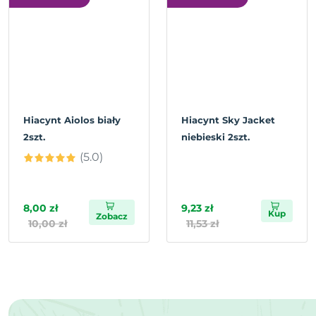
Hiacynt Aiolos biały
Hiacynt Sky Jacket
2szt.
niebieski 2szt.
(5.0)
8,00 zł
9,23 zł
Kup
Zobacz
10,00 zł
11,53 zł