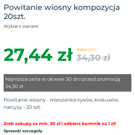
Powitanie wiosny kompozycja
20szt.
Wybierz wariant:
27,44 zł
Rabat 20% !
34,30 zł
Najniższa cena w okresie 30 dni przed promocją:
34,30 zł
Powitanie wiosny - mieszanka irysów, krokusów,
narcyzy - 20 szt.
Zrób zakupy za min. 50 zł i odbierz karmnik za 1 zł!
Sprawdź szczegóły