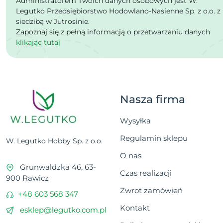
Administratorem Twoich danych osobowych jest W.
Legutko Przedsiębiorstwo Hodowlano-Nasienne Sp. z o.o. z
siedzibą w Jutrosinie.
Zapoznaj się z pełną informacją o przetwarzaniu danych
klikając tutaj
Nasza firma
Wysyłka
Regulamin sklepu
W. Legutko Hobby Sp. z o.o.
O nas
Grunwaldzka 46, 63-
Czas realizacji
900 Rawicz
Zwrot zamówień
+48 603 568 347
Kontakt
esklep@legutko.com.pl