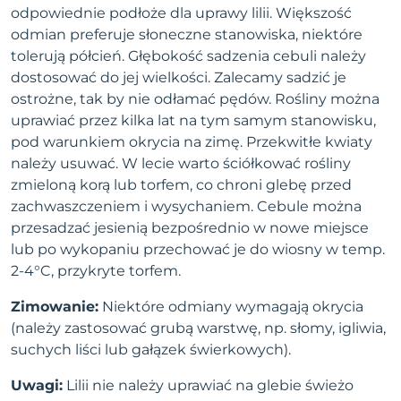
odpowiednie podłoże dla uprawy lilii. Większość
odmian preferuje słoneczne stanowiska, niektóre
tolerują półcień. Głębokość sadzenia cebuli należy
dostosować do jej wielkości. Zalecamy sadzić je
ostrożne, tak by nie odłamać pędów. Rośliny można
uprawiać przez kilka lat na tym samym stanowisku,
pod warunkiem okrycia na zimę. Przekwitłe kwiaty
należy usuwać. W lecie warto ściółkować rośliny
zmieloną korą lub torfem, co chroni glebę przed
zachwaszczeniem i wysychaniem. Cebule można
przesadzać jesienią bezpośrednio w nowe miejsce
lub po wykopaniu przechować je do wiosny w temp.
2-4°C, przykryte torfem.
Zimowanie:
Niektóre odmiany wymagają okrycia
(należy zastosować grubą warstwę, np. słomy, igliwia,
suchych liści lub gałązek świerkowych).
Uwagi:
Lilii nie należy uprawiać na glebie świeżo