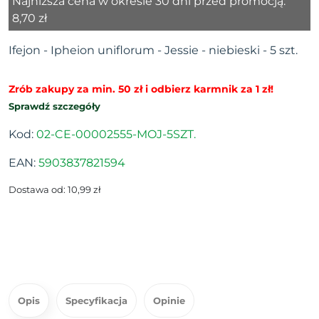
Najniższa cena w okresie 30 dni przed promocją:
8,70 zł
Ifejon - Ipheion uniflorum - Jessie - niebieski - 5 szt.
Zrób zakupy za min. 50 zł i odbierz karmnik za 1 zł!
Sprawdź szczegóły
Kod:
02-CE-00002555-MOJ-5SZT.
EAN:
5903837821594
Dostawa od: 10,99 zł
Opis
Specyfikacja
Opinie