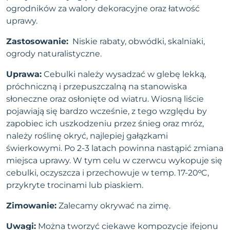
ogrodników za walory dekoracyjne oraz łatwość
uprawy.
Zastosowanie:
Niskie rabaty, obwódki, skalniaki,
ogrody naturalistyczne.
Uprawa:
Cebulki należy wysadzać w glebę lekką,
próchniczną i przepuszczalną na stanowiska
słoneczne oraz osłonięte od wiatru. Wiosną liście
pojawiają się bardzo wcześnie, z tego względu by
zapobiec ich uszkodzeniu przez śnieg oraz mróz,
należy roślinę okryć, najlepiej gałązkami
świerkowymi. Po 2-3 latach powinna nastąpić zmiana
miejsca uprawy. W tym celu w czerwcu wykopuje się
cebulki, oczyszcza i przechowuje w temp. 17-20ᵒC,
przykryte trocinami lub piaskiem.
Zimowanie:
Zalecamy okrywać na zimę.
Uwagi:
Można tworzyć ciekawe kompozycje ifejonu