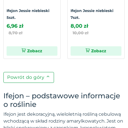
Ifejon Jessie niebieski
Ifejon Jessie niebieski
5szt.
7szt.
6,96 zł
8,00 zł
8,70 zł
10,00 zł
Zobacz
Zobacz
Powrót do góry
Ifejon – podstawowe informacje
o roślinie
Ifejon jest dekoracyjną, wieloletnią rośliną cebulową
wchodzącą w skład rodziny amarylkowatych. Jest on
bliski spokrewniony z czosnkiem, krasnokwiatem,