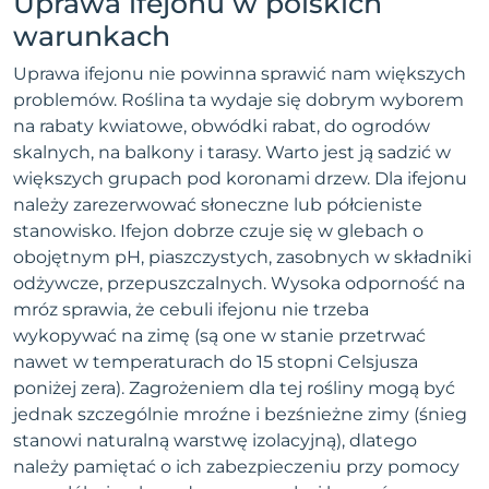
Uprawa ifejonu w polskich
warunkach
Uprawa ifejonu nie powinna sprawić nam większych
problemów. Roślina ta wydaje się dobrym wyborem
na rabaty kwiatowe, obwódki rabat, do ogrodów
skalnych, na balkony i tarasy. Warto jest ją sadzić w
większych grupach pod koronami drzew. Dla ifejonu
należy zarezerwować słoneczne lub półcieniste
stanowisko. Ifejon dobrze czuje się w glebach o
obojętnym pH, piaszczystych, zasobnych w składniki
odżywcze, przepuszczalnych. Wysoka odporność na
mróz sprawia, że cebuli ifejonu nie trzeba
wykopywać na zimę (są one w stanie przetrwać
nawet w temperaturach do 15 stopni Celsjusza
poniżej zera). Zagrożeniem dla tej rośliny mogą być
jednak szczególnie mroźne i bezśnieżne zimy (śnieg
stanowi naturalną warstwę izolacyjną), dlatego
należy pamiętać o ich zabezpieczeniu przy pomocy