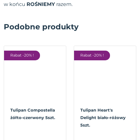
w końcu
ROŚNIEMY
razem.
Podobne produkty
Rabat -20% !
Rabat -20% !
Tulipan Compostella
Tulipan Heart's
żółto-czerwony 5szt.
Delight biało-różowy
5szt.