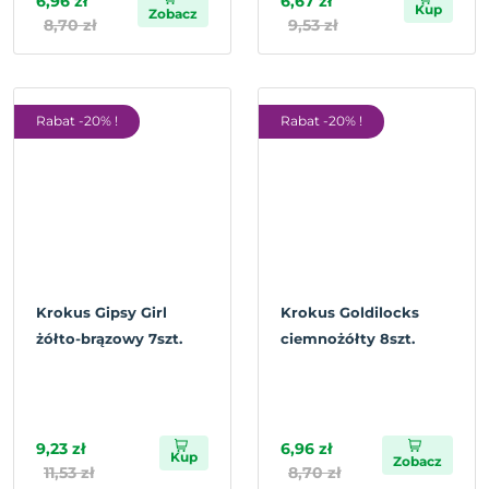
6,96 zł
6,67 zł
Kup
Zobacz
8,70 zł
9,53 zł
Rabat -20% !
Rabat -20% !
Krokus Gipsy Girl
Krokus Goldilocks
żółto-brązowy 7szt.
ciemnożółty 8szt.
9,23 zł
6,96 zł
Kup
Zobacz
11,53 zł
8,70 zł