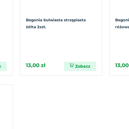
Begonia bulwiasta strzępiasta
Begoni
żółta 2szt.
różowa
13,00 zł
13,00
z
Zobacz