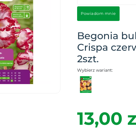
Powiadom mnie
Begonia bu
Crispa czer
2szt.
Wybierz wariant:
13,00 z