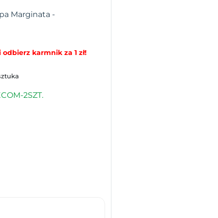
pa Marginata -
 odbierz karmnik za 1 zł!
sztuka
ECOM-2SZT.