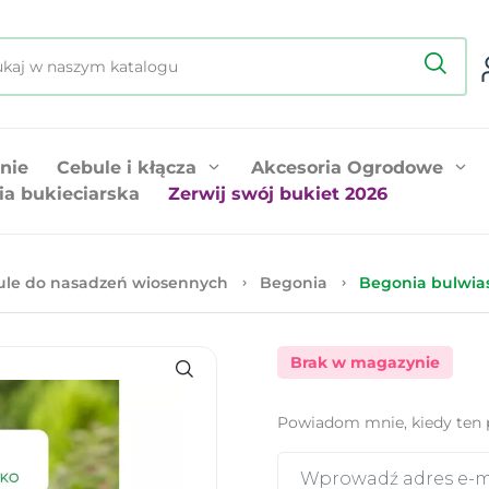
nie
Cebule i kłącza
Akcesoria Ogrodowe
ia bukieciarska
Zerwij swój bukiet 2026
ule do nasadzeń wiosennych
Begonia
Begonia bulwias
Brak w magazynie
Powiadom mnie, kiedy ten 