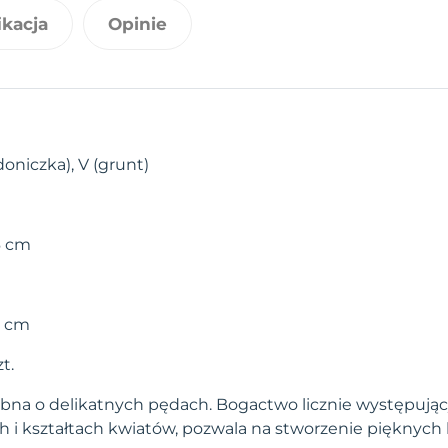
ikacja
Opinie
doniczka), V (grunt)
6 cm
0 cm
t.
bna o delikatnych pędach. Bogactwo licznie występują
 i kształtach kwiatów, pozwala na stworzenie pięknych