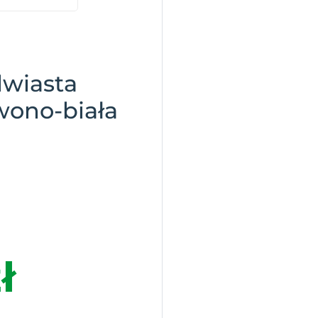
lwiasta
wono-biała
ł