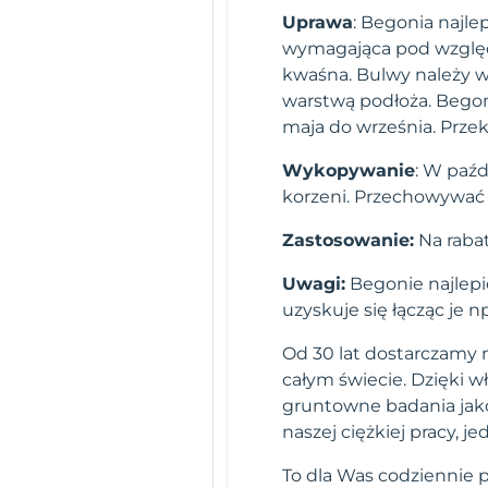
Uprawa
: Begonia najle
wymagająca pod względ
kwaśna. Bulwy należy w
warstwą podłoża. Bego
maja do września. Przek
Wykopywanie
: W paźd
korzeni. Przechowywać 
Zastosowanie:
Na rabat
Uwagi:
Begonie najlepi
uzyskuje się łącząc je n
Od 30 lat dostarczamy n
całym świecie. Dzięki 
gruntowne badania jako
naszej ciężkiej pracy,
To dla Was codziennie 