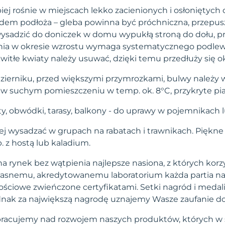
piej rośnie w miejscach lekko zacienionych i osłoniętych 
em podłoża – gleba powinna być próchniczna, przepusz
ysadzić do doniczek w domu wypukłą stroną do dołu, prz
nia w okresie wzrostu wymaga systematycznego podlewa
witłe kwiaty należy usuwać, dzięki temu przedłuży się ok
zierniku, przed większymi przymrozkami, bulwy należy w
w suchym pomieszczeniu w temp. ok. 8°C, przykryte pia
y, obwódki, tarasy, balkony - do uprawy w pojemnikach 
ej wysadzać w grupach na rabatach i trawnikach. Piękn
p. z hostą lub kaladium.
a rynek bez wątpienia najlepsze nasiona, z których korzy
własnemu, akredytowanemu laboratorium każda partia na
ściowe zwieńczone certyfikatami. Setki nagród i medal
 jednak za największą nagrodę uznajemy Wasze zaufanie d
pracujemy nad rozwojem naszych produktów, których w 