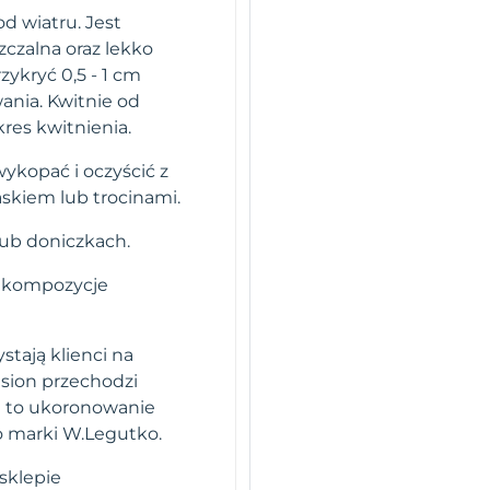
od wiatru. Jest
czalna oraz lekko
ykryć 0,5 - 1 cm
nia. Kwitnie od
res kwitnienia.
ykopać i oczyścić z
skiem lub trocinami.
lub doniczkach.
e kompozycje
stają klienci na
sion przechodzi
i to ukoronowanie
o marki W.Legutko.
sklepie