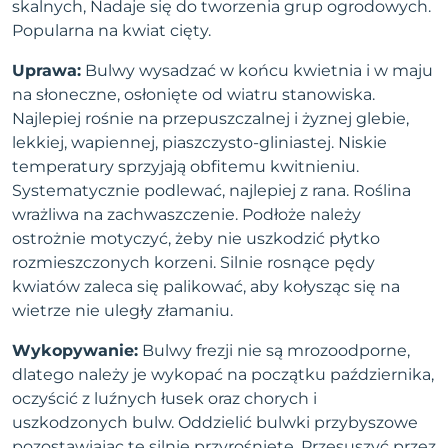
skalnych, Nadaje się do tworzenia grup ogrodowych.
Popularna na kwiat cięty.
Uprawa:
Bulwy wysadzać w końcu kwietnia i w maju
na słoneczne, osłonięte od wiatru stanowiska.
Najlepiej rośnie na przepuszczalnej i żyznej glebie,
lekkiej, wapiennej, piaszczysto-gliniastej. Niskie
temperatury sprzyjają obfitemu kwitnieniu.
Systematycznie podlewać, najlepiej z rana. Roślina
wrażliwa na zachwaszczenie. Podłoże należy
ostrożnie motyczyć, żeby nie uszkodzić płytko
rozmieszczonych korzeni. Silnie rosnące pędy
kwiatów zaleca się palikować, aby kołysząc się na
wietrze nie uległy złamaniu.
Wykopywanie:
Bulwy frezji nie są mrozoodporne,
dlatego należy je wykopać na początku października,
oczyścić z luźnych łusek oraz chorych i
uszkodzonych bulw. Oddzielić bulwki przybyszowe
pozostawiając te silnie przyrośnięte. Przesuszyć przez