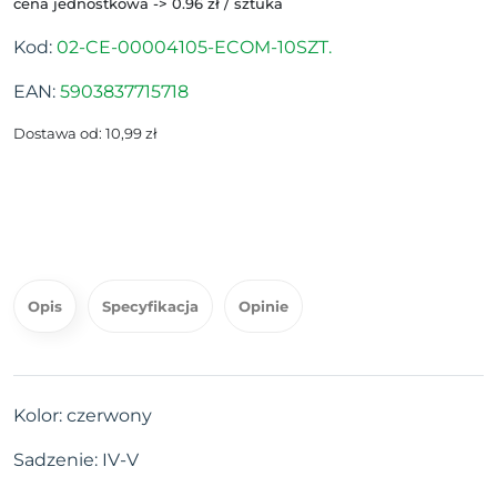
cena jednostkowa -> 0.96 zł / sztuka
Kod:
02-CE-00004105-ECOM-10SZT.
EAN:
5903837715718
Dostawa od: 10,99 zł
Opis
Specyfikacja
Opinie
Kolor: czerwony
Sadzenie: IV-V