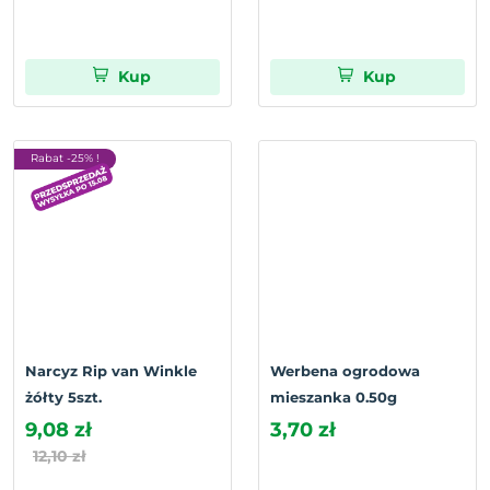
Kup
Kup
Rabat -25% !
Narcyz Rip van Winkle
Werbena ogrodowa
żółty 5szt.
mieszanka 0.50g
9,08 zł
3,70 zł
12,10 zł