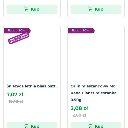
Kup
Kup
Rabat -30% !
Rabat -20% !
Śnieżyca letnia biała 5szt.
Orlik mieszańcowy Mc
Kana Giants mieszanka
7,07 zł
0.50g
10,10 zł
2,08 zł
2,60 zł
Kup
Kup