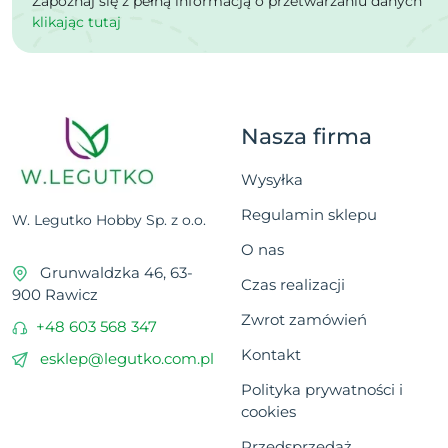
Zapoznaj się z pełną informacją o przetwarzaniu danych
klikając tutaj
Nasza firma
Wysyłka
Regulamin sklepu
W. Legutko Hobby Sp. z o.o.
O nas
Grunwaldzka 46, 63-
Czas realizacji
900 Rawicz
Zwrot zamówień
+48 603 568 347
Kontakt
esklep@legutko.com.pl
Polityka prywatności i
cookies
Przedsprzedaż