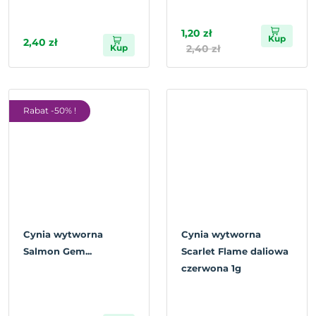
1,20 zł
Kup
2,40 zł
Kup
2,40 zł
Rabat -50% !
Cynia wytworna
Cynia wytworna
Salmon Gem...
Scarlet Flame daliowa
czerwona 1g