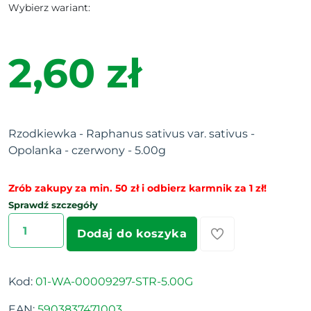
Wybierz wariant:
2,60 zł
Rzodkiewka - Raphanus sativus var. sativus -
Opolanka - czerwony - 5.00g
Zrób zakupy za min. 50 zł i odbierz karmnik za 1 zł!
Sprawdź szczegóły
Dodaj do koszyka
Kod:
01-WA-00009297-STR-5.00G
EAN:
5903837471003