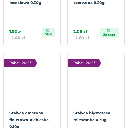
łososiowa 0.30g
czerwona 0.20g
1,92 zł
2,08 zł
Kup
Zobacz
2,40 zł
2,60 zł
Rabat -20% !
Rabat -20% !
Szałwia omszona
Szałwia błyszcząca
fioletowo-niebieska
mieszanka 0.30g
0.10g