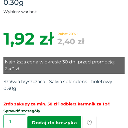
0.30g
Wybierz wariant:
1,92 zł
Rabat 20% !
2,40 zł
Najniższa cena w okresie 30 dni przed promocją:
2,40 zł
Szałwia błyszczaca - Salvia splendens - fioletowy -
0.30g
Zrób zakupy za min. 50 zł i odbierz karmnik za 1 zł!
Sprawdź szczegóły
Dodaj do koszyka