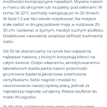
możliwości kompozycyjne nasadzeń. Wysiew nasion
w marcu do skrzynek lub na palety pod osłonami. W
temp. 16-22°C wschody następują po 14-20 dniach.
W fazie 1-2 par liści siewki rozpikować. Na miejsce
stałe sadzić w drugiej połowie maja, w rozstawie 25-
30 cm. Uprawiać w żyznym, niezbyt suchym podłożu.
Dodatkowe nawożenie zwiększa obfitość kwitnienia
roślin.
Od 30 lat dostarczamy na rynek bez wątpienia
najlepsze nasiona, z których korzystają klienci na
całym świecie. Dzięki własnemu, akredytowanemu
laboratorium każda partia nasion przechodzi
gruntowne badania jakościowe zwieńczone
certyfikatami. Setki nagród i medali to
ukoronowanie naszej ciężkiej pracy, jednak za
największą nagrodę uznajemy Wasze zaufanie do
marki W.Legutko.
To dla Was codziennie pracujemy nad rozwojem