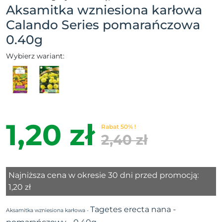
Aksamitka wzniesiona karłowa
Calando Series pomarańczowa
0.40g
Wybierz wariant:
1,20 zł
Rabat 50% !
2,40 zł
Najniższa cena w okresie 30 dni przed promocją:
1,20 zł
Tagetes erecta nana -
Aksamitka wzniesiona karłowa -