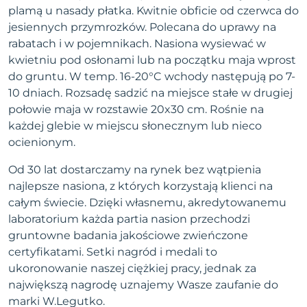
plamą u nasady płatka. Kwitnie obficie od czerwca do
jesiennych przymrozków. Polecana do uprawy na
rabatach i w pojemnikach. Nasiona wysiewać w
kwietniu pod osłonami lub na początku maja wprost
do gruntu. W temp. 16-20°C wchody następują po 7-
10 dniach. Rozsadę sadzić na miejsce stałe w drugiej
połowie maja w rozstawie 20x30 cm. Rośnie na
każdej glebie w miejscu słonecznym lub nieco
ocienionym.
Od 30 lat dostarczamy na rynek bez wątpienia
najlepsze nasiona, z których korzystają klienci na
całym świecie. Dzięki własnemu, akredytowanemu
laboratorium każda partia nasion przechodzi
gruntowne badania jakościowe zwieńczone
certyfikatami. Setki nagród i medali to
ukoronowanie naszej ciężkiej pracy, jednak za
największą nagrodę uznajemy Wasze zaufanie do
marki W.Legutko.