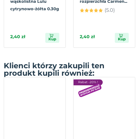
wąskolistna Lulu
rozpierzchła Carmen...
cytrynowo-żółta 0.30g
(5.0)
2,40 zł
2,40 zł
Kup
Kup
Klienci którzy zakupili ten
produkt kupili również:
Rabat -20% !