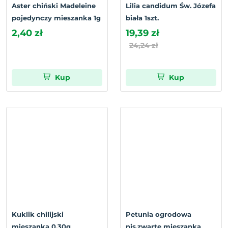
Aster chiński Madeleine
Lilia candidum Św. Józefa
pojedynczy mieszanka 1g
biała 1szt.
2,40 zł
19,39 zł
24,24 zł
Kup
Kup
Kuklik chilijski
Petunia ogrodowa
mieszanka 0.30g
nis.zwarte mieszanka