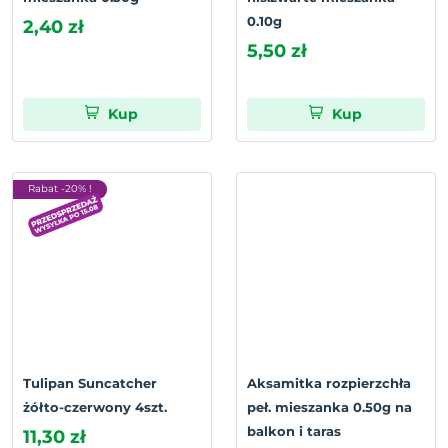
0.10g
2,40 zł
5,50 zł
Kup
Kup
Rabat -20% !
Tulipan Suncatcher
Aksamitka rozpierzchła
żółto-czerwony 4szt.
peł. mieszanka 0.50g na
balkon i taras
11,30 zł