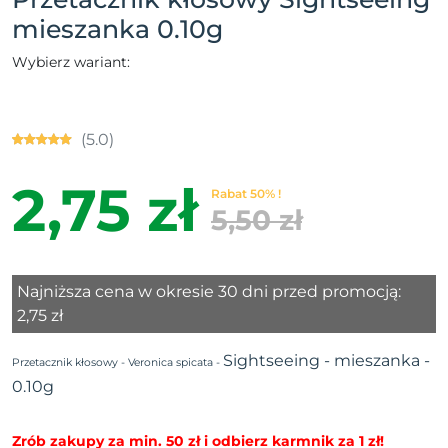
mieszanka 0.10g
Wybierz wariant:
(5.0)
2,75 zł
Rabat 50% !
5,50 zł
Najniższa cena w okresie 30 dni przed promocją:
2,75 zł
Sightseeing - mieszanka -
Przetacznik kłosowy -
Veronica spicata -
0.10g
Zrób zakupy za min. 50 zł i odbierz karmnik za 1 zł!