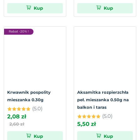
Kup
Kup
Rabat -20% !
Krwawnik pospolity
Aksamitka rozpierzchła
mieszanka 0.30g
peł. mieszanka 0.50g na
balkon i taras
(5.0)
2,08 zł
(5.0)
5,50 zł
2,60 zł
Kup
Kup