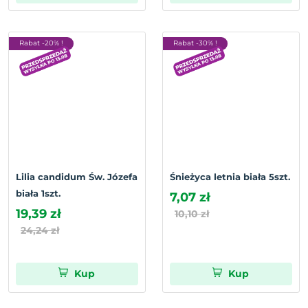
Rabat -20% !
Rabat -30% !
Lilia candidum Św. Józefa
Śnieżyca letnia biała 5szt.
biała 1szt.
7,07 zł
19,39 zł
10,10 zł
24,24 zł
Kup
Kup