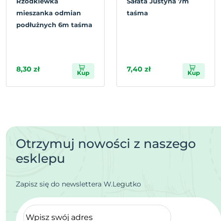
Rzodkiewka
Sałata Justyna 7m
mieszanka odmian
taśma
podłużnych 6m taśma
8,30 zł
7,40 zł
Kup
Kup
Otrzymuj nowości z naszego
esklepu
Zapisz się do newslettera W.Legutko