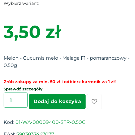
Wybierz wariant:
3,50 zł
Melon - Cucumis melo - Malaga F1 - pomarańczowy -
0.50g
Zrób zakupy za min. 50 zł i odbierz karmnik za 1 zł!
Sprawdź szczegóły
Dodaj do koszyka
Kod:
01-WA-00009400-STR-0.50G
EAN:
5903837447077