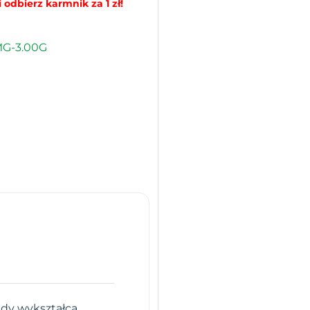
 odbierz karmnik za 1 zł!
MG-3.00G
 gdy wykształcą