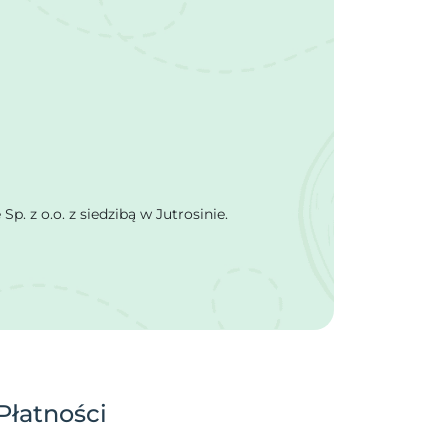
 z o.o. z siedzibą w Jutrosinie.
Płatności