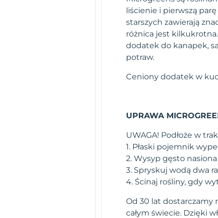
liścienie i pierwszą par
starszych zawierają zn
różnica jest kilkukrot
dodatek do kanapek, sał
potraw.
Ceniony dodatek w kuch
UPRAWA MICROGREE
UWAGA! Podłoże w trakc
1. Płaski pojemnik wypeł
2. Wysyp gęsto nasiona 
3. Spryskuj wodą dwa raz
4. Ścinaj rośliny, gdy wy
Od 30 lat dostarczamy n
całym świecie. Dzięki 