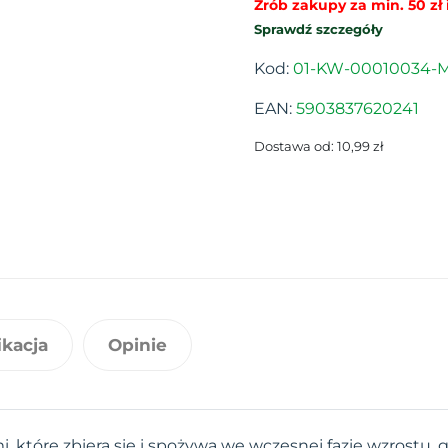
Zrób zakupy za min. 50 zł i
Sprawdź szczegóły
Kod:
01-KW-00010034-
EAN:
5903837620241
Dostawa od: 10,99 zł
ikacja
Opinie
i, które zbiera się i spożywa we wczesnej fazie wzrostu,