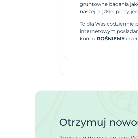
gruntowne badania jako
naszej ciężkiej pracy,
To dla Was codziennie 
internetowym posiadamy
końcu
ROŚNIEMY
raze
Otrzymuj nowoś
Zapisz się do newslettera W