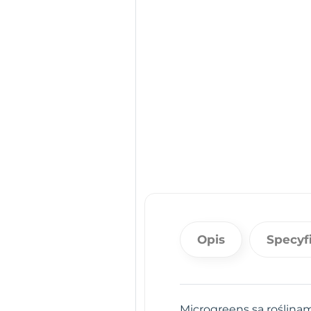
Opis
Specyf
Microgreens są roślinam