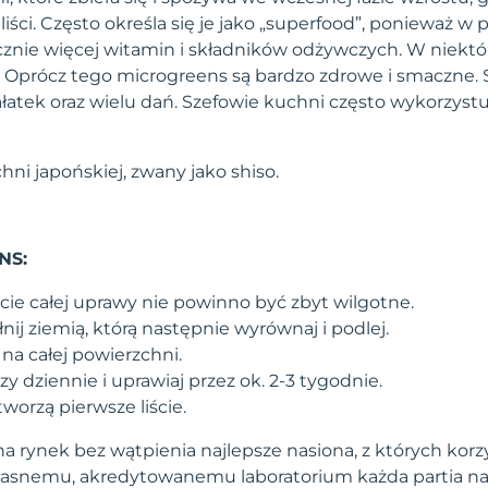
ę liści. Często określa się je jako „superfood”, ponieważ w
acznie więcej witamin i składników odżywczych. W niekt
na. Oprócz tego microgreens są bardzo zdrowe i smaczne.
atek oraz wielu dań. Szefowie kuchni często wykorzystuj
ni japońskiej, zwany jako shiso.
NS:
ie całej uprawy nie powinno być zbyt wilgotne.
nij ziemią, którą następnie wyrównaj i podlej.
na całej powierzchni.
y dziennie i uprawiaj przez ok. 2-3 tygodnie.
tworzą pierwsze liście.
a rynek bez wątpienia najlepsze nasiona, z których korzy
własnemu, akredytowanemu laboratorium każda partia na