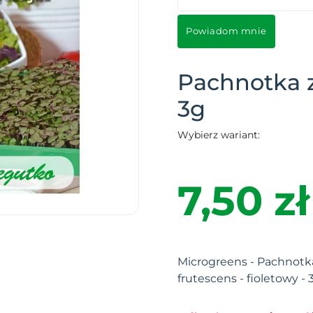
Powiadom mnie
Pachnotka 
3g
Wybierz wariant:
7,50 zł
Microgreens - Pachnotka
frutescens - fioletowy - 