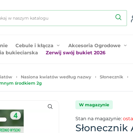
nie
Cebule i kłącza
Akcesoria Ogrodowe
ia bukieciarska
Zerwij swój bukiet 2026
iatów
Nasiona kwiatów według nazwy
Słonecznik
iemnym środkiem 2g
W magazynie
Stan na magazynie:
osta
Słonecznik