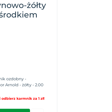
ynowo-żółty
środkiem
nik ozdobny -
 Arnold - żółty - 2.00
 odbierz karmnik za 1 zł!