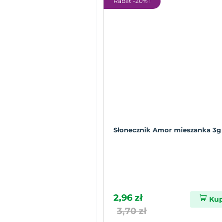
Rabat -20% !
Słonecznik Amor mieszanka 3g
2,96 zł
Ku
3,70 zł