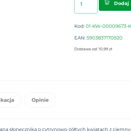
Dodaj
Kod:
01-KW-00009673-K
EAN:
5903837170920
Dostawa od: 10,99 zł
ikacja
Opinie
ana słonecznika o cytrynowo-żółtych kwiatach z ciemn