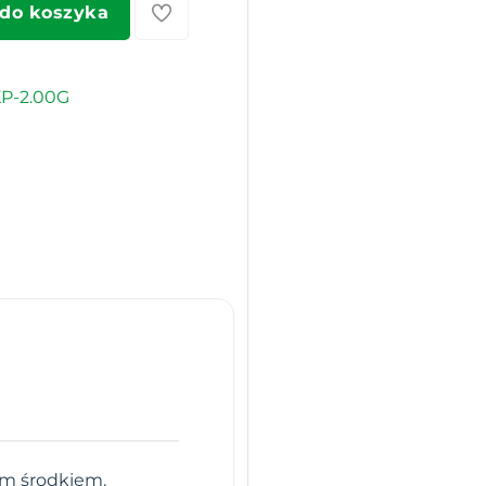
 do koszyka
P-2.00G
ym środkiem.