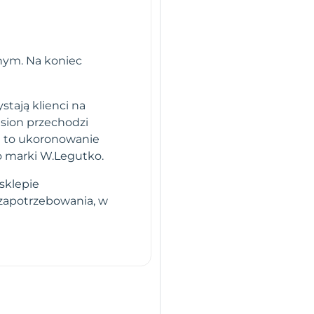
nym. Na koniec
stają klienci na
sion przechodzi
i to ukoronowanie
o marki W.Legutko.
sklepie
 zapotrzebowania, w