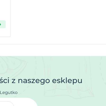
p
ci z naszego esklepu
.Legutko