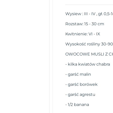
Wysiew : III - IV , gł. 0,5
Rozstaw: 15 - 30 cm
Kwitnienie: VI - IX
Wysokość rośliny 30-9
OWOCOWE MUSLI Z C
- kilka kwiatów chabra
- garść malin
- garść borówek
- garść agrestu
- 1/2 banana