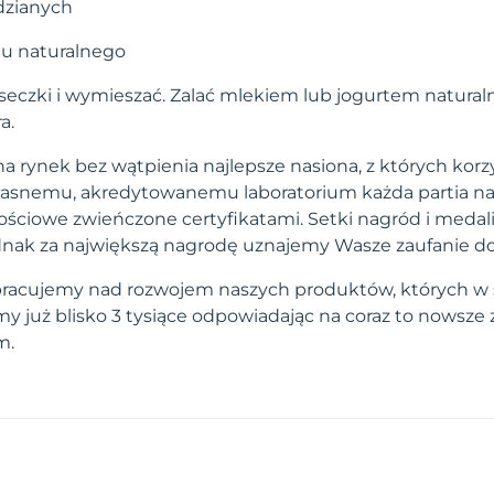
ydzianych
rtu naturalnego
seczki i wymieszać. Zalać mlekiem lub jogurtem natural
a.
a rynek bez wątpienia najlepsze nasiona, z których korzy
własnemu, akredytowanemu laboratorium każda partia na
ściowe zwieńczone certyfikatami. Setki nagród i medal
 jednak za największą nagrodę uznajemy Wasze zaufanie d
pracujemy nad rozwojem naszych produktów, których w 
 już blisko 3 tysiące odpowiadając na coraz to nowsze
m.