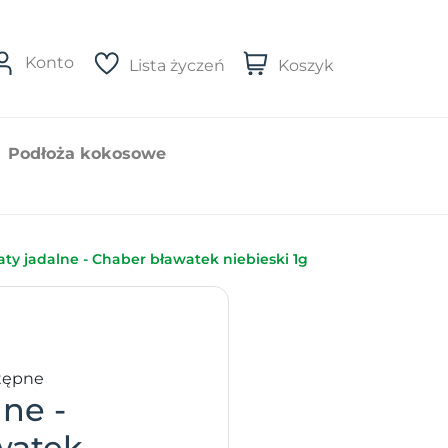
Konto
Lista życzeń
Koszyk
Podłoża kokosowe
aty jadalne - Chaber bławatek niebieski 1g
tępne
lne -
watek