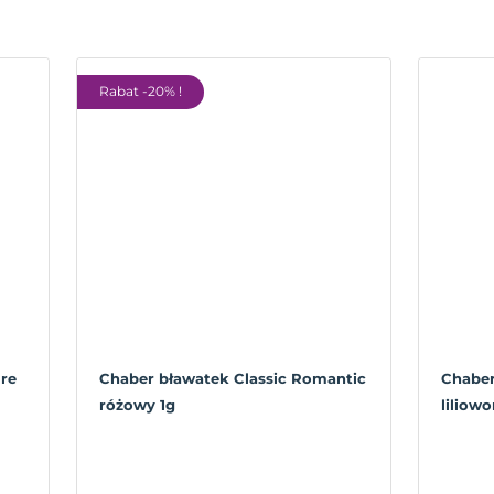
Rabat -20% !
ure
Chaber bławatek Classic Romantic
Chaber
różowy 1g
liliow