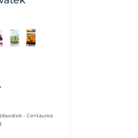
 bławatek - Centaurea
g