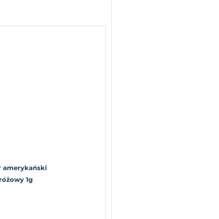
 amerykański
oróżowy 1g