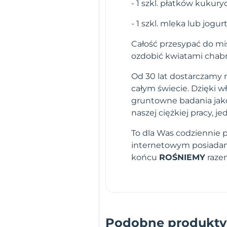
- 1 szkl. płatków kukur
- 1 szkl. mleka lub jogu
Całość przesypać do mi
ozdobić kwiatami chabr
Od 30 lat dostarczamy n
całym świecie. Dzięki 
gruntowne badania jako
naszej ciężkiej pracy,
To dla Was codziennie 
internetowym posiadamy
końcu
ROŚNIEMY
raze
Podobne produkty