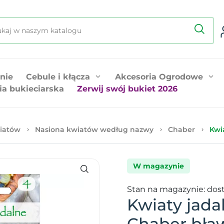
nie
Cebule i kłącza
Akcesoria Ogrodowe
ia bukieciarska
Zerwij swój bukiet 2026
iatów
Nasiona kwiatów według nazwy
Chaber
Kwi
W magazynie
Stan na magazynie: dos
Kwiaty jada
Chaber bła