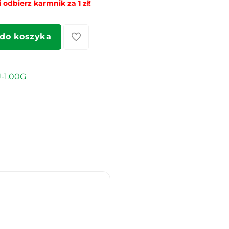
 odbierz karmnik za 1 zł!
 do koszyka
-1.00G