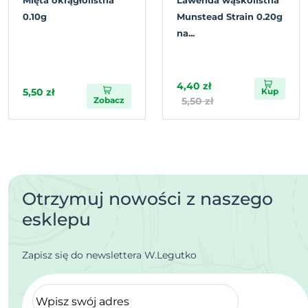
Mięta okrągłolistna
Lawenda wąskolistna
0.10g
Munstead Strain 0.20g
na...
4,40 zł
5,50 zł
Kup
Zobacz
5,50 zł
Otrzymuj nowości z naszego
esklepu
Zapisz się do newslettera W.Legutko