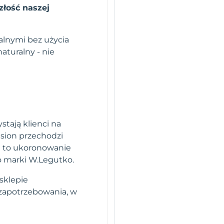
złość naszej
lnymi bez użycia
turalny - nie
stają klienci na
sion przechodzi
i to ukoronowanie
o marki W.Legutko.
sklepie
 zapotrzebowania, w