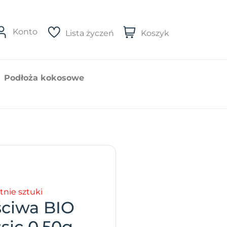
Konto
Lista życzeń
Koszyk
Podłoża kokosowe
tnie sztuki
ściwa BIO
ssic 0.50g