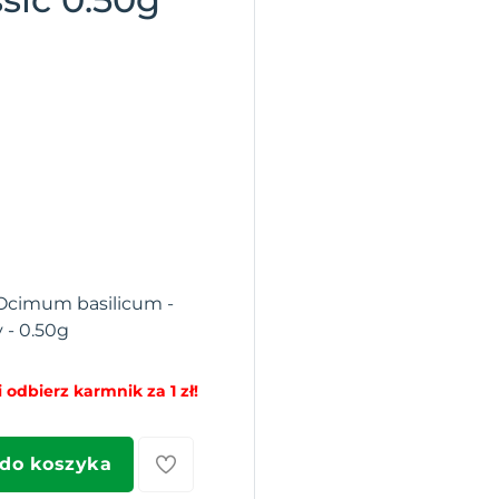
- Ocimum basilicum -
y - 0.50g
 odbierz karmnik za 1 zł!
 do koszyka