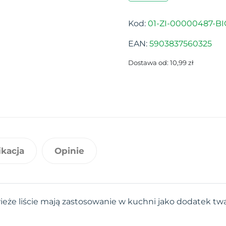
Kod:
01-ZI-00000487-BI
EAN:
5903837560325
Dostawa od: 10,99 zł
ikacja
Opinie
ieże liście mają zastosowanie w kuchni jako dodatek twa