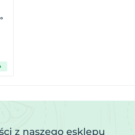
to
p
ci z naszego esklepu