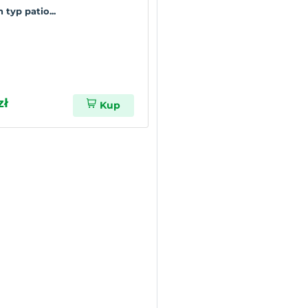
typ patio...
zł
Kup