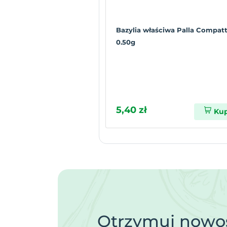
Bazylia właściwa Palla Compat
0.50g
5,40 zł
Ku
Otrzymuj nowoś