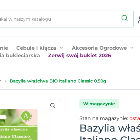
nie
Cebule i kłącza
Akcesoria Ogrodowe
ia bukieciarska
Zerwij swój bukiet 2026
ł
Bazylia właściwa BIO Italiano Classic 0.50g
W magazynie
Stan na magazynie:
osta
Bazylia wła
Italiano Cla