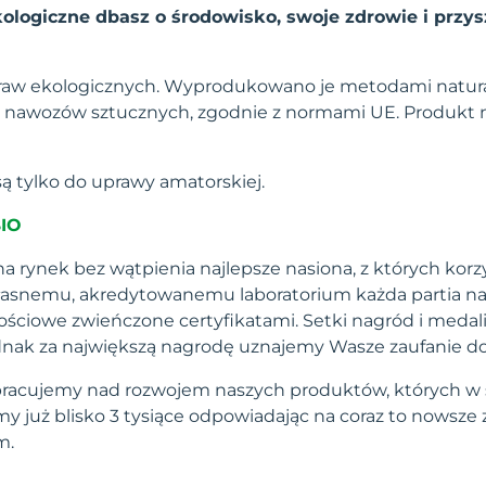
ologiczne dbasz o środowisko, swoje zdrowie i przys
raw ekologicznych. Wyprodukowano je metodami natura
nawozów sztucznych, zgodnie z normami UE. Produkt na
ą tylko do uprawy amatorskiej.
BIO
a rynek bez wątpienia najlepsze nasiona, z których korzy
własnemu, akredytowanemu laboratorium każda partia na
ściowe zwieńczone certyfikatami. Setki nagród i medal
 jednak za największą nagrodę uznajemy Wasze zaufanie d
pracujemy nad rozwojem naszych produktów, których w 
 już blisko 3 tysiące odpowiadając na coraz to nowsze
m.