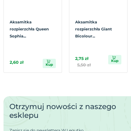
Aksamitka
Aksamitka
rozpierzchła Queen
rozpierzchła Giant
Sophia...
Bicolour...
2,75 zł
Kup
2,60 zł
Kup
5,50 zł
Otrzymuj nowości z naszego
esklepu
Zapisz się do newslettera W.Legutko