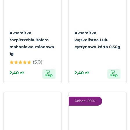
Aksamitka
Aksamitka
rozpierzchła Bolero
wąskolistna Lulu
mahoniowo-miodowa
cytrynowo-żółta 0.30g
1g
(5.0)
2,40 zł
2,40 zł
Kup
Kup
Rabat -50% !