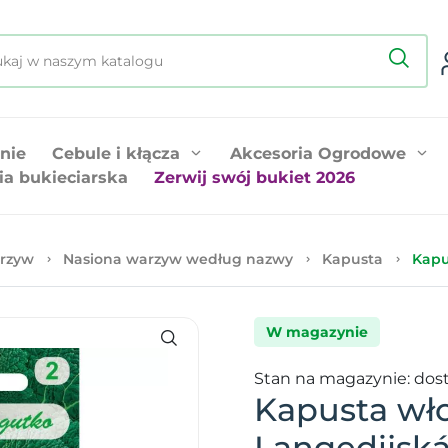
nie
Cebule i kłącza
Akcesoria Ogrodowe
ia bukieciarska
Zerwij swój bukiet 2026
rzyw
Nasiona warzyw według nazwy
Kapusta
Kapu
W magazynie
Stan na magazynie: dos
Kapusta wł
Langedijská