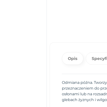
Opis
Specyf
Odmiana późna. Tworzy d
przeznaczeniem do prz
osłonami lub na rozsad
glebach żyznych i wilg