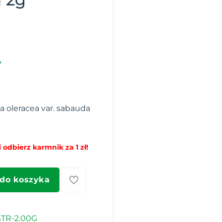
a oleracea var. sabauda
 odbierz karmnik za 1 zł!
 do koszyka
TR-2.00G