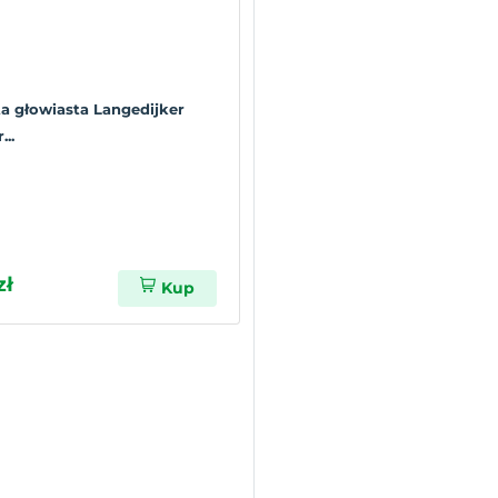
a głowiasta Langedijker
..
zł
Kup