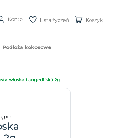
Konto
Lista życzeń
Koszyk
Podłoża kokosowe
sta włoska Langedijská 2g
tępne
oska
 2g