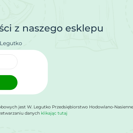
ci z naszego esklepu
.Legutko
owych jest W. Legutko Przedsiębiorstwo Hodowlano-Nasienne Sp.
rzetwarzaniu danych
klikając tutaj