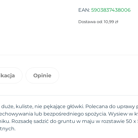
EAN:
5903837438006
Dostawa od: 10,99 zł
ikacja
Opinie
uże, kuliste, nie pękające główki. Polecana do uprawy p
echowywania lub bezpośredniego spożycia. Wysiew w k
niku. Rozsadę sadzić do gruntu w maju w rozstawie 50 x
otnych.