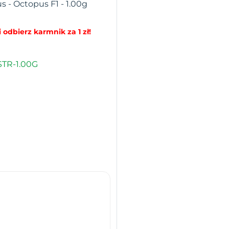
s - Octopus F1 - 1.00g
 odbierz karmnik za 1 zł!
TR-1.00G