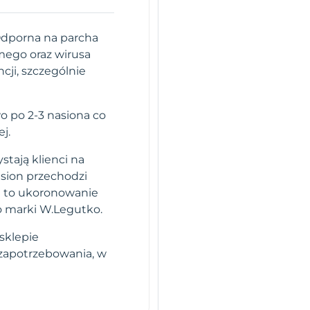
Odporna na parcha
mego oraz wirusa
ji, szczególnie
o po 2-3 nasiona co
j.
stają klienci na
sion przechodzi
i to ukoronowanie
o marki W.Legutko.
sklepie
 zapotrzebowania, w