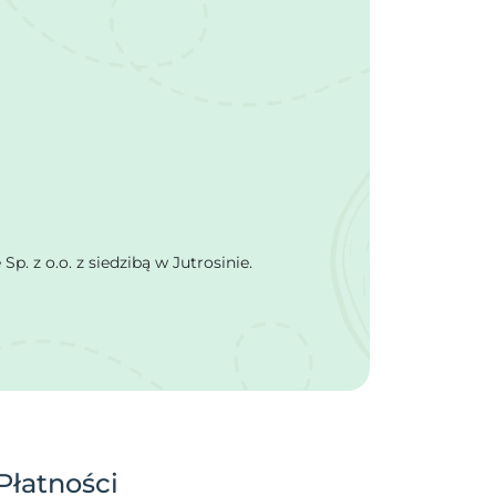
 z o.o. z siedzibą w Jutrosinie.
Płatności