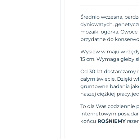
Średnio wczesna, bard
dyniowatych, genetycz
mozaiki ogórka. Owoce 
przydatne do konserwow
Wysiew w maju w rzędy 
15 cm. Wymaga gleby sil
Od 30 lat dostarczamy n
całym świecie. Dzięki 
gruntowne badania jako
naszej ciężkiej pracy,
To dla Was codziennie 
internetowym posiadamy
końcu
ROŚNIEMY
raze