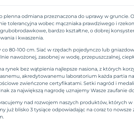
zo plenna odmiana przeznaczona do uprawy w gruncie. 
nie tolerancyjna wobec mączniaka prawdziwego i rzeko
grubobrodawkowe, bardzo kształtne, o dobrej konsystenc
ania i kwaszenia.
co 80-100 cm. Siać w rzędach pojedynczo lub gniazdow
nie nawożonej, zasobnej w wodę, przepuszczalnej, ciepłe
a rynek bez wątpienia najlepsze nasiona, z których korzy
własnemu, akredytowanemu laboratorium każda partia na
ściowe zwieńczone certyfikatami. Setki nagród i medal
 jednak za największą nagrodę uznajemy Wasze zaufanie d
pracujemy nad rozwojem naszych produktów, których w 
 już blisko 3 tysiące odpowiadając na coraz to nowsze
m.