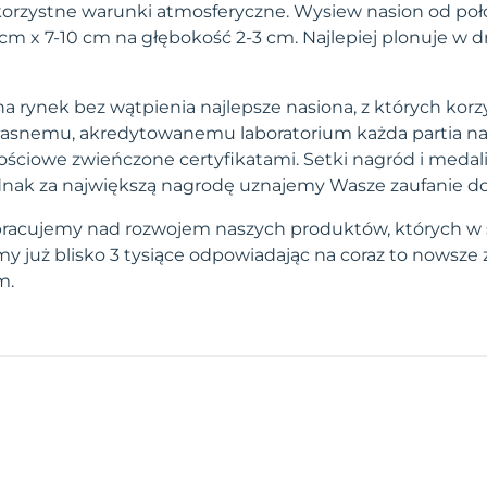
korzystne warunki atmosferyczne. Wysiew nasion od po
 cm x 7-10 cm na głębokość 2-3 cm. Najlepiej plonuje w 
a rynek bez wątpienia najlepsze nasiona, z których korzy
własnemu, akredytowanemu laboratorium każda partia na
ściowe zwieńczone certyfikatami. Setki nagród i medal
 jednak za największą nagrodę uznajemy Wasze zaufanie d
pracujemy nad rozwojem naszych produktów, których w 
 już blisko 3 tysiące odpowiadając na coraz to nowsze
m.