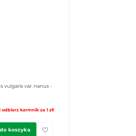
s vulgaris var. nanus -
 odbierz karmnik za 1 zł!
 do koszyka