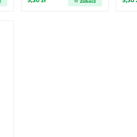
5,30 zł
5,30 
z
Zobacz