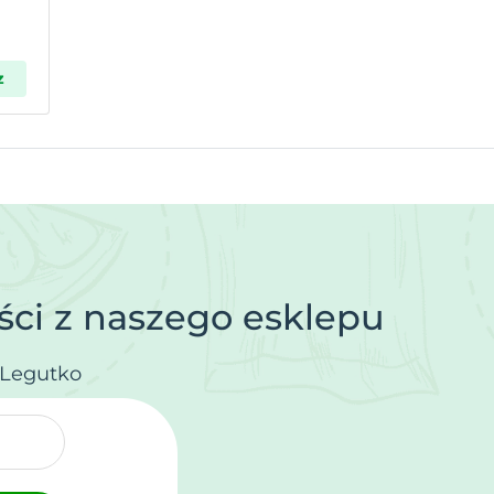
z
ci z naszego esklepu
.Legutko