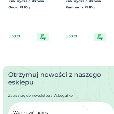
Kukurydza cukrowa
Kukurydza cukrowa
Gucio F1 10g
Ramondia F1 10g
5,30 zł
5,30 zł
Kup
Kup
Otrzymuj nowości z naszego
esklepu
Zapisz się do newslettera W.Legutko