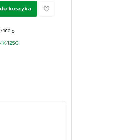
 do koszyka
 / 100 g
MK-125G