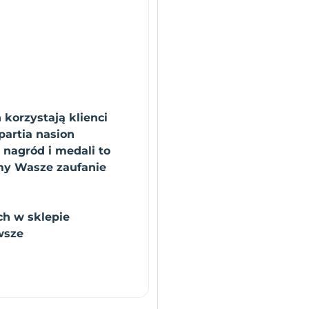
 korzystają klienci
artia nasion
 nagród i medali to
emy Wasze zaufanie
ch w sklepie
wsze