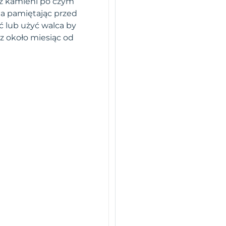
raz kamieni po czym
a pamiętając przed
 lub użyć walca by
z około miesiąc od