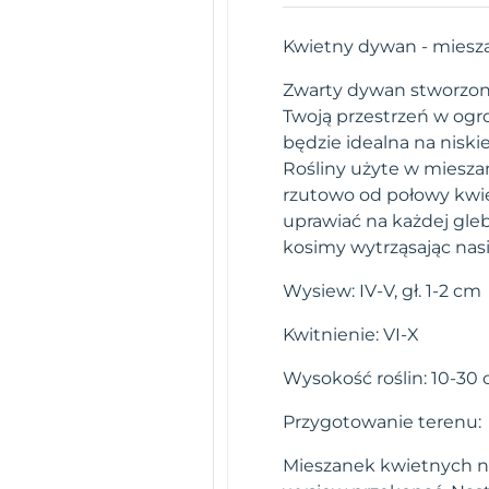
Kwietny dywan - mieszan
Zwarty dywan stworzony 
Twoją przestrzeń w ogr
będzie idealna na niski
Rośliny użyte w miesz
rzutowo od połowy kwie
uprawiać na każdej gleb
kosimy wytrząsając nas
Wysiew: IV-V, gł. 1-2 cm
Kwitnienie: VI-X
Wysokość roślin: 10-30
Przygotowanie terenu:
Mieszanek kwietnych ni