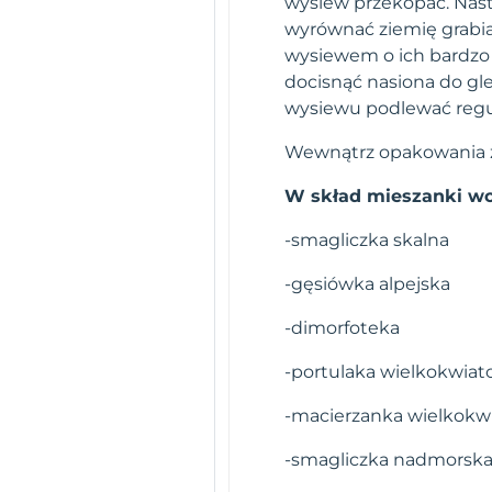
wysiew przekopać. Nastę
wyrównać ziemię grabi
wysiewem o ich bardzo 
docisnąć nasiona do gl
wysiewu podlewać regul
Wewnątrz opakowania zn
W skład mieszanki wc
-smagliczka skalna
-gęsiówka alpejska
-dimorfoteka
-portulaka wielkokwia
-macierzanka wielkokw
-smagliczka nadmorsk