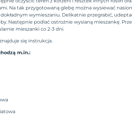
pnie oczyścić teren z korzeni i resztek innych roślin o
ami. Na tak przygotowaną glebę można wysiewać nasion
dokładnym wymieszaniu. Delikatnie przegrabić, udeptać
eby. Następnie podlać ostrożnie wysianą mieszankę. Prze
arnie mieszanki co 2-3 dni.
ajduje się instrukcja.
hodzą m.in.:
towa
iatowa
a