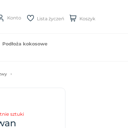
Konto
Lista życzeń
Koszyk
Podłoża kokosowe
zwy
tnie sztuki
wan