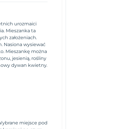
etnich urozmaici
a. Mieszanka ta
nych założeniach.
. Nasiona wysiewać
sko. Mieszankę można
u, jesienią, rośliny
 nowy dywan kwietny.
 Wybrane miejsce pod