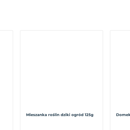
Mieszanka roślin dziki ogród 125g
Domek