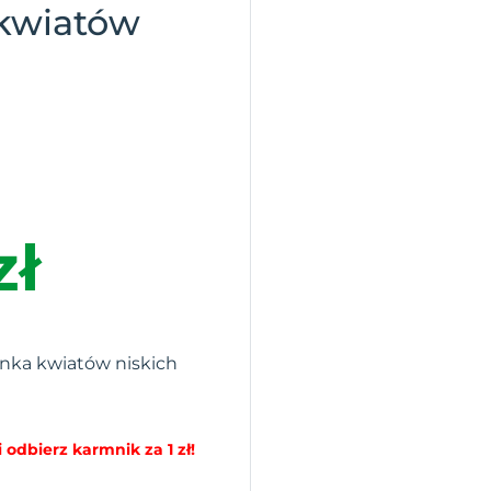
kwiatów
g
zł
nka kwiatów niskich
 odbierz karmnik za 1 zł!