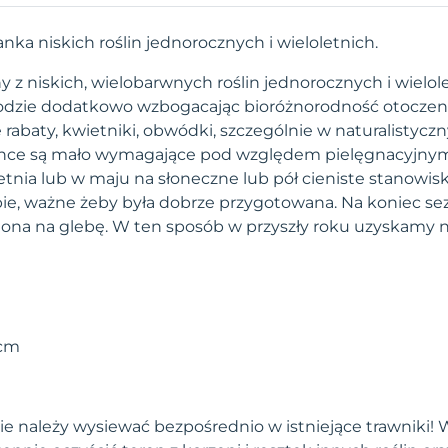
ka niskich roślin jednorocznych i wieloletnich.
z niskich, wielobarwnych roślin jednorocznych i wielol
odzie dodatkowo wzbogacając bioróżnorodność otoczeni
e rabaty, kwietniki, obwódki, szczególnie w naturalistycz
ance są mało wymagające pod względem pielęgnacyjnym
tnia lub w maju na słoneczne lub pół cieniste stanowi
ie, ważne żeby była dobrze przygotowana. Na koniec sezon
iona na glebę. W ten sposób w przyszły roku uzyskamy
 cm
e należy wysiewać bezpośrednio w istniejące trawniki!