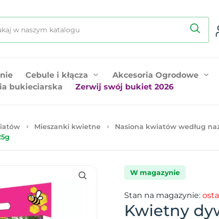
nie
Cebule i kłącza
Akcesoria Ogrodowe
ia bukieciarska
Zerwij swój bukiet 2026
iatów
Mieszanki kwietne
Nasiona kwiatów według na
25g
W magazynie
Stan na magazynie:
osta
Kwietny dy