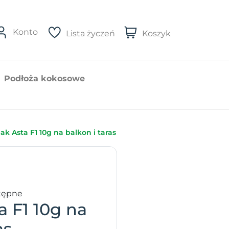
Konto
Lista życzeń
Koszyk
Podłoża kokosowe
ak Asta F1 10g na balkon i taras
tępne
a F1 10g na
as