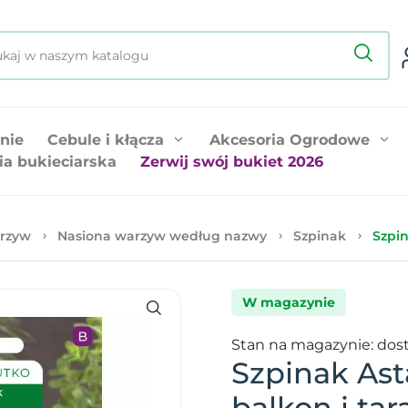
nie
Cebule i kłącza
Akcesoria Ogrodowe
ia bukieciarska
Zerwij swój bukiet 2026
rzyw
Nasiona warzyw według nazwy
Szpinak
Szpin
W magazynie
Stan na magazynie: dos
Szpinak Ast
balkon i tar