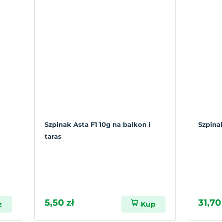
Szpinak Asta F1 10g na balkon i
Szpina
taras
5,50 zł
31,70
z
Kup