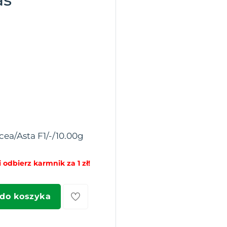
cea/Asta F1/-/10.00g
 odbierz karmnik za 1 zł!
 do koszyka