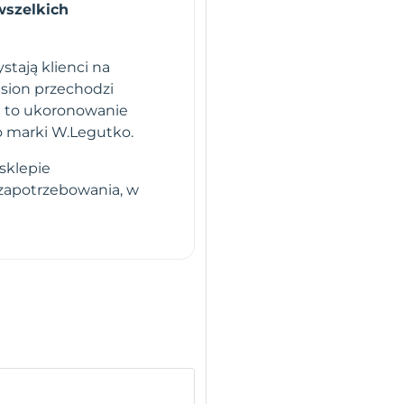
wszelkich
stają klienci na
sion przechodzi
i to ukoronowanie
o marki W.Legutko.
sklepie
 zapotrzebowania, w