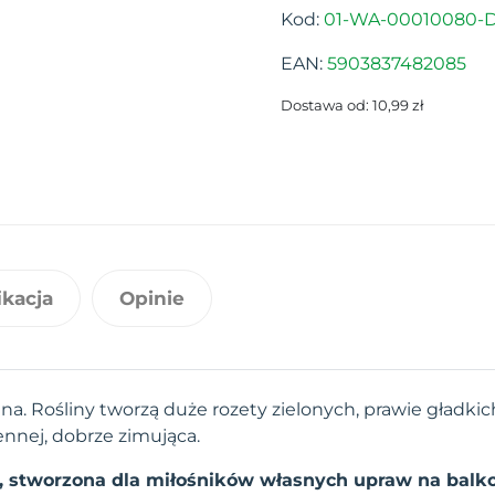
Kod:
01-WA-00010080-
EAN:
5903837482085
Dostawa od: 10,99 zł
ikacja
Opinie
. Rośliny tworzą duże rozety zielonych, prawie gładkich
ennej, dobrze zimująca.
n, stworzona dla miłośników własnych upraw na balko