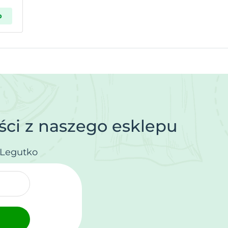
p
ci z naszego esklepu
.Legutko