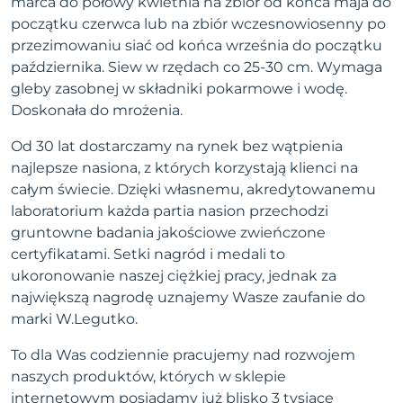
marca do połowy kwietnia na zbiór od końca maja do
początku czerwca lub na zbiór wczesnowiosenny po
przezimowaniu siać od końca września do początku
października. Siew w rzędach co 25-30 cm. Wymaga
gleby zasobnej w składniki pokarmowe i wodę.
Doskonała do mrożenia.
Od 30 lat dostarczamy na rynek bez wątpienia
najlepsze nasiona, z których korzystają klienci na
całym świecie. Dzięki własnemu, akredytowanemu
laboratorium każda partia nasion przechodzi
gruntowne badania jakościowe zwieńczone
certyfikatami. Setki nagród i medali to
ukoronowanie naszej ciężkiej pracy, jednak za
największą nagrodę uznajemy Wasze zaufanie do
marki W.Legutko.
To dla Was codziennie pracujemy nad rozwojem
naszych produktów, których w sklepie
internetowym posiadamy już blisko 3 tysiące