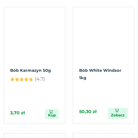
Bób Karmazyn 50g
Bób White Windsor
1kg
(4.7)
50,30 zł
3,70 zł
Kup
Zobacz