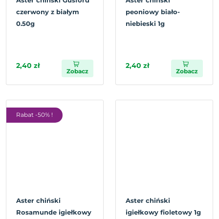
Aster chiński Gusford
Aster chiński
czerwony z białym
peoniowy biało-
0.50g
niebieski 1g
2,40 zł
2,40 zł
Zobacz
Zobacz
Rabat -50% !
Aster chiński
Aster chiński
Rosamunde igiełkowy
igiełkowy fioletowy 1g