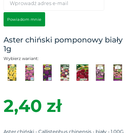
Powiadom mnie
Aster chiński pomponowy biały
1g
Wybierz wariant:
2,40 zł
Aster chiński - Callistephus chinensis - biały - 1.00G