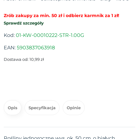
Zrób zakupy za min. 50 zł i odbierz karmnik za 1 zł!
Sprawdź szczegóły
Kod:
01-KW-00010222-STR-1.00G
EAN:
5903837063918
Dostawa od: 10,99 zł
Opis
Specyfikacja
Opinie
Rośliny jednoroczne wys. ok. 50 cm, o białych,