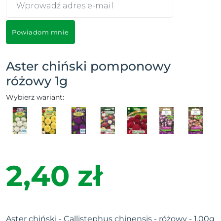
Powiadom mnie
Aster chiński pomponowy
różowy 1g
Wybierz wariant:
2,40 zł
Aster chiński - Callistephus chinensis - różowy - 1.00g