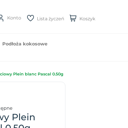
Konto
Lista życzeń
Koszyk
Podłoża kokosowe
ciowy Plein blanc Pascal 0.50g
tępne
wy Plein
l 0.50g