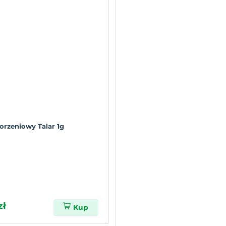
korzeniowy Talar 1g
zł
Kup