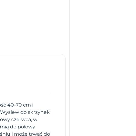
ość 40-70 cm i
. Wysiew do skrzynek
łowy czerwca, w
iemią do połowy
eśniu i może trwać do