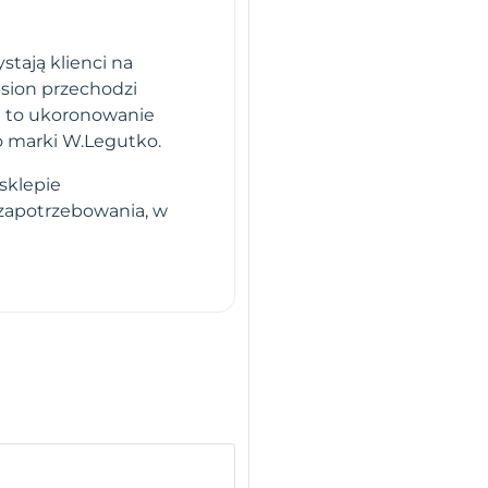
stają klienci na
sion przechodzi
i to ukoronowanie
o marki W.Legutko.
sklepie
 zapotrzebowania, w