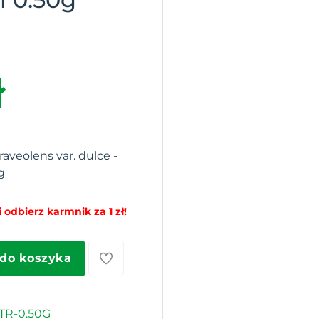
ł
aveolens var. dulce -
g
 odbierz karmnik za 1 zł!
 do koszyka
TR-0.50G