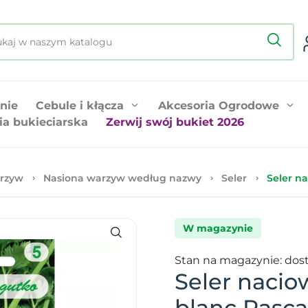
nie
Cebule i kłącza
Akcesoria Ogrodowe
ia bukieciarska
Zerwij swój bukiet 2026
rzyw
Nasiona warzyw według nazwy
Seler
Seler na
W magazynie
Stan na magazynie: dos
Seler nacio
blanc Pasca