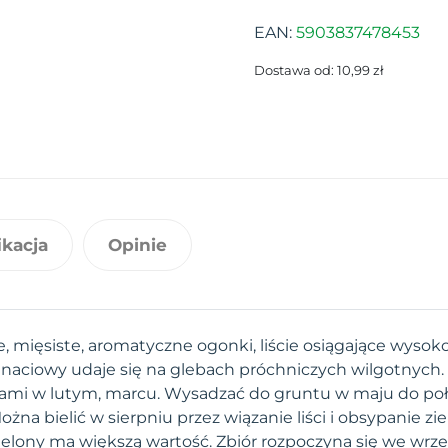
EAN:
5903837478453
Dostawa od: 10,99 zł
ikacja
Opinie
e, mięsiste, aromatyczne ogonki, liście osiągające wysok
r naciowy udaje się na glebach próchniczych wilgotnych
nami w lutym, marcu. Wysadzać do gruntu w maju do po
ożna bielić w sierpniu przez wiązanie liści i obsypanie z
bielony ma większą wartość. Zbiór rozpoczyna się we wrz