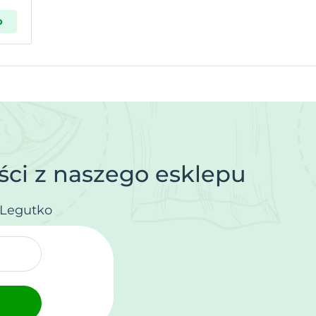
p
ci z naszego esklepu
.Legutko