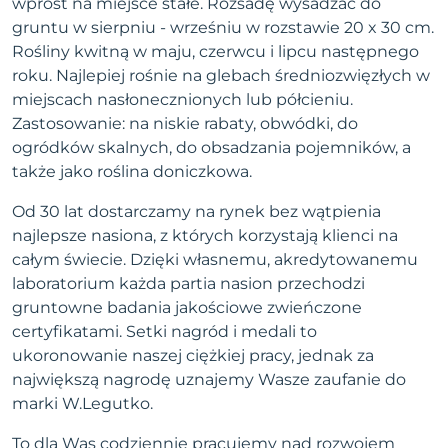
wprost na miejsce stałe. Rozsadę wysadzać do
gruntu w sierpniu - wrześniu w rozstawie 20 x 30 cm.
Rośliny kwitną w maju, czerwcu i lipcu następnego
roku. Najlepiej rośnie na glebach średniozwięzłych w
miejscach nasłonecznionych lub półcieniu.
Zastosowanie: na niskie rabaty, obwódki, do
ogródków skalnych, do obsadzania pojemników, a
także jako roślina doniczkowa.
Od 30 lat dostarczamy na rynek bez wątpienia
najlepsze nasiona, z których korzystają klienci na
całym świecie. Dzięki własnemu, akredytowanemu
laboratorium każda partia nasion przechodzi
gruntowne badania jakościowe zwieńczone
certyfikatami. Setki nagród i medali to
ukoronowanie naszej ciężkiej pracy, jednak za
największą nagrodę uznajemy Wasze zaufanie do
marki W.Legutko.
To dla Was codziennie pracujemy nad rozwojem