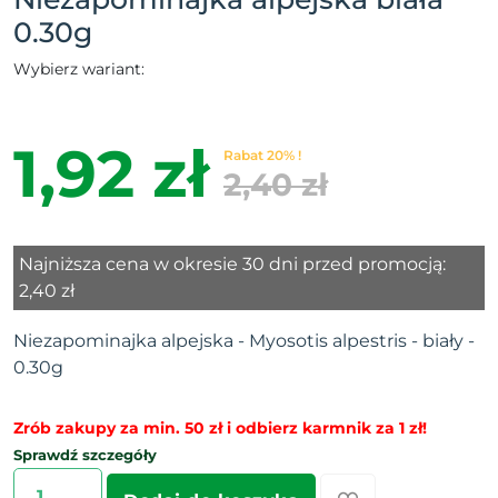
0.30g
Wybierz wariant:
1,92 zł
Rabat 20% !
2,40 zł
Najniższa cena w okresie 30 dni przed promocją:
2,40 zł
Niezapominajka alpejska - Myosotis alpestris - biały -
0.30g
Zrób zakupy za min. 50 zł i odbierz karmnik za 1 zł!
Sprawdź szczegóły