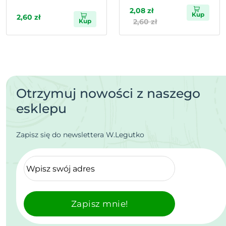
2,08 zł
Kup
2,60 zł
Kup
2,60 zł
Otrzymuj nowości z naszego
esklepu
Zapisz się do newslettera W.Legutko
Zapisz mnie!