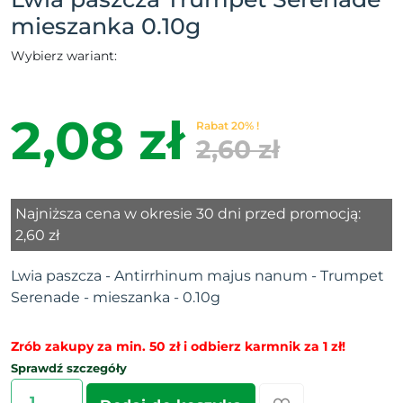
mieszanka 0.10g
Wybierz wariant:
2,08 zł
Rabat 20% !
2,60 zł
Najniższa cena w okresie 30 dni przed promocją:
2,60 zł
Lwia paszcza - Antirrhinum majus nanum - Trumpet
Serenade - mieszanka - 0.10g
Zrób zakupy za min. 50 zł i odbierz karmnik za 1 zł!
Sprawdź szczegóły