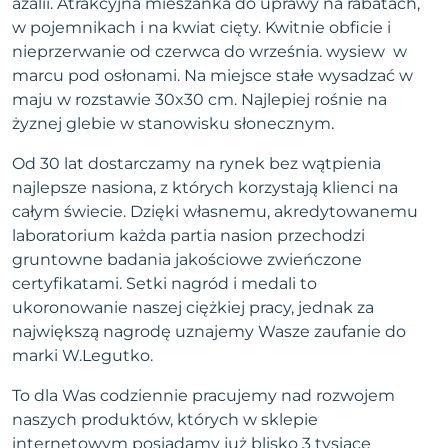
azalii. Atrakcyjna mieszanka do uprawy na rabatach,
w pojemnikach i na kwiat cięty. Kwitnie obficie i
nieprzerwanie od czerwca do września. wysiew w
marcu pod osłonami. Na miejsce stałe wysadzać w
maju w rozstawie 30x30 cm. Najlepiej rośnie na
żyznej glebie w stanowisku słonecznym.
Od 30 lat dostarczamy na rynek bez wątpienia
najlepsze nasiona, z których korzystają klienci na
całym świecie. Dzięki własnemu, akredytowanemu
laboratorium każda partia nasion przechodzi
gruntowne badania jakościowe zwieńczone
certyfikatami. Setki nagród i medali to
ukoronowanie naszej ciężkiej pracy, jednak za
największą nagrodę uznajemy Wasze zaufanie do
marki W.Legutko.
To dla Was codziennie pracujemy nad rozwojem
naszych produktów, których w sklepie
internetowym posiadamy już blisko 3 tysiące