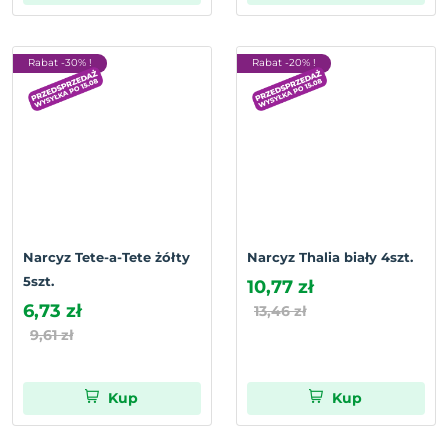
Rabat -30% !
Rabat -20% !
Narcyz Tete-a-Tete żółty
Narcyz Thalia biały 4szt.
5szt.
10,77 zł
6,73 zł
13,46 zł
9,61 zł
Kup
Kup