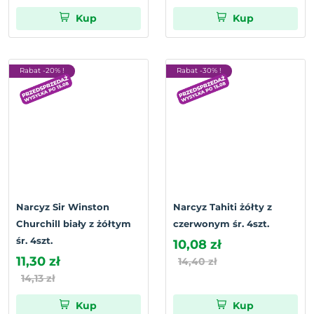
Kup
Kup
Rabat -20% !
Rabat -30% !
Narcyz Sir Winston
Narcyz Tahiti żółty z
Churchill biały z żółtym
czerwonym śr. 4szt.
śr. 4szt.
10,08 zł
11,30 zł
14,40 zł
14,13 zł
Kup
Kup