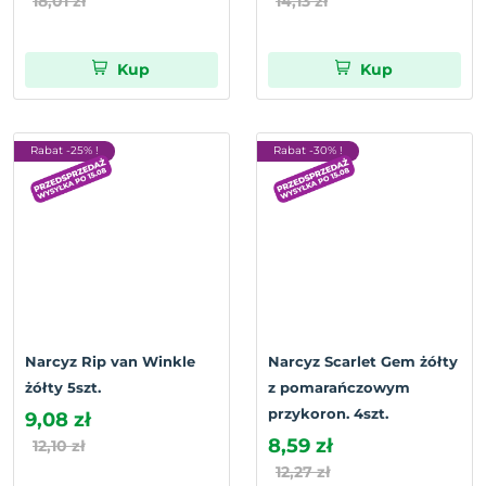
18,01 zł
14,13 zł
Kup
Kup
Rabat -25% !
Rabat -30% !
Narcyz Rip van Winkle
Narcyz Scarlet Gem żółty
żółty 5szt.
z pomarańczowym
przykoron. 4szt.
9,08 zł
8,59 zł
12,10 zł
12,27 zł