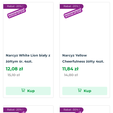
Rabat -20% !
Rabat -20% !
Narcyz White Lion biały z
Narcyz Yellow
żółtym śr. 4szt.
Cheerfulness żółty 4szt.
12,08 zł
11,84 zł
15,10 zł
14,80 zł
Kup
Kup
Rabat -20% !
Rabat -30% !