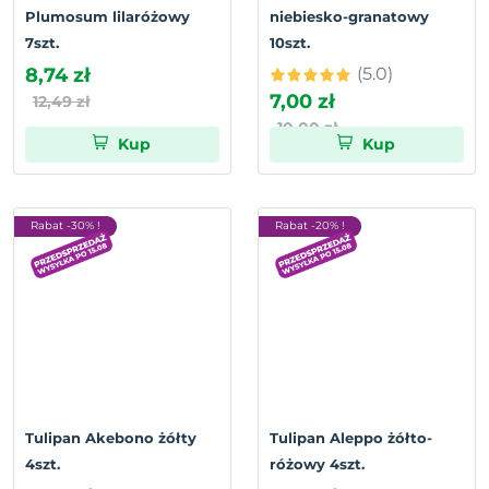
Plumosum lilaróżowy
niebiesko-granatowy
7szt.
10szt.
8,74 zł
(5.0)
7,00 zł
12,49 zł
10,00 zł
Kup
Kup
Rabat -30% !
Rabat -20% !
Tulipan Akebono żółty
Tulipan Aleppo żółto-
4szt.
różowy 4szt.