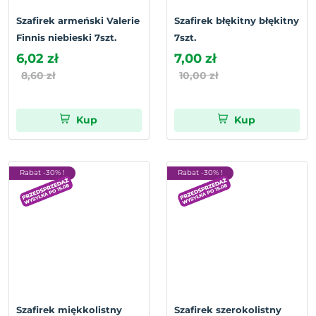
Szafirek armeński Valerie
Szafirek błękitny błękitny
Finnis niebieski 7szt.
7szt.
6,02 zł
7,00 zł
8,60 zł
10,00 zł
Kup
Kup
Rabat -30% !
Rabat -30% !
Szafirek miękkolistny
Szafirek szerokolistny