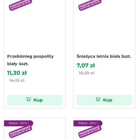
Przebiśnieg pospolity
Śnieżyca letnia biała 5szt.
biały 4szt.
7,07 zł
11,30 zł
10,10 zł
14,13 zł
Kup
Kup
Rabat -20% !
Rabat -25% !