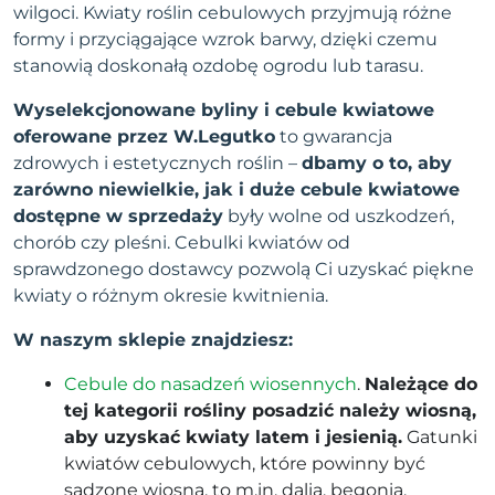
wilgoci. Kwiaty roślin cebulowych przyjmują różne
formy i przyciągające wzrok barwy, dzięki czemu
stanowią doskonałą ozdobę ogrodu lub tarasu.
Wyselekcjonowane byliny i cebule kwiatowe
oferowane przez W.Legutko
to gwarancja
zdrowych i estetycznych roślin –
dbamy o to, aby
zarówno niewielkie, jak i duże cebule kwiatowe
dostępne w sprzedaży
były wolne od uszkodzeń,
chorób czy pleśni. Cebulki kwiatów od
sprawdzonego dostawcy pozwolą Ci uzyskać piękne
kwiaty o różnym okresie kwitnienia.
W naszym sklepie znajdziesz:
Cebule do nasadzeń wiosennych
.
Należące do
tej kategorii rośliny posadzić należy wiosną,
aby uzyskać kwiaty latem i jesienią.
Gatunki
kwiatów cebulowych, które powinny być
sadzone wiosną, to m.in. dalia, begonia,