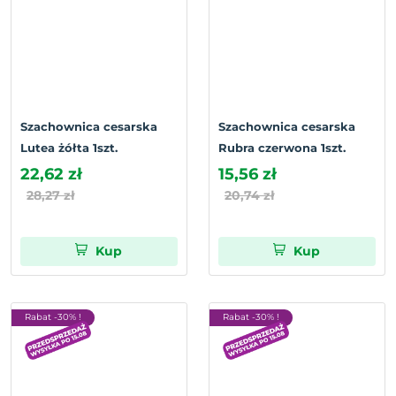
Szachownica cesarska
Szachownica cesarska
Lutea żółta 1szt.
Rubra czerwona 1szt.
22,62 zł
15,56 zł
28,27 zł
20,74 zł
Kup
Kup
Rabat -30% !
Rabat -30% !