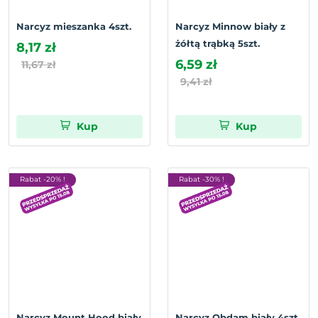
Narcyz mieszanka 4szt.
Narcyz Minnow biały z
żółtą trąbką 5szt.
8,17 zł
6,59 zł
11,67 zł
9,41 zł
Kup
Kup
Rabat -20% !
Rabat -30% !
Narcyz Mount Hood biały
Narcyz Obdam biały 4szt.