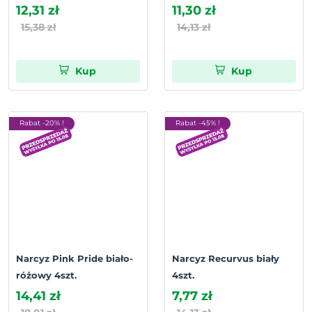
12,31 zł
11,30 zł
15,38 zł
14,13 zł
Kup
Kup
Rabat -20% !
Rabat -45% !
Narcyz Pink Pride biało-
Narcyz Recurvus biały
różowy 4szt.
4szt.
14,41 zł
7,77 zł