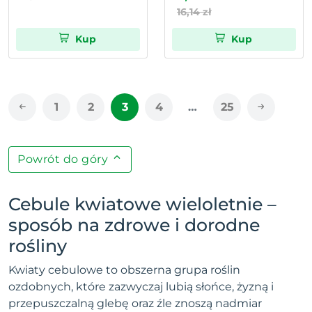
16,14 zł
Kup
Kup
1
2
3
4
…
25
Powrót do góry
Cebule kwiatowe wieloletnie –
sposób na zdrowe i dorodne
rośliny
Kwiaty cebulowe to obszerna grupa roślin
ozdobnych, które zazwyczaj lubią słońce, żyzną i
przepuszczalną glebę oraz źle znoszą nadmiar