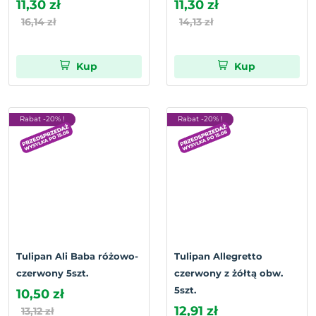
11,30 zł
11,30 zł
16,14 zł
14,13 zł
Kup
Kup
Rabat -20% !
Rabat -20% !
Tulipan Ali Baba różowo-
Tulipan Allegretto
czerwony 5szt.
czerwony z żółtą obw.
5szt.
10,50 zł
12,91 zł
13,12 zł