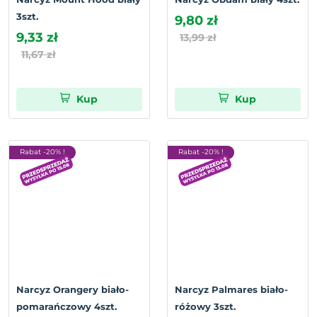
3szt.
9,80 zł
9,33 zł
13,99 zł
11,67 zł
Kup
Kup
Rabat -20% !
Rabat -20% !
Narcyz Orangery biało-
Narcyz Palmares biało-
pomarańczowy 4szt.
różowy 3szt.