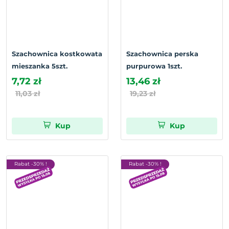
Szachownica kostkowata
Szachownica perska
mieszanka 5szt.
purpurowa 1szt.
7,72 zł
13,46 zł
11,03 zł
19,23 zł
Kup
Kup
Rabat -30% !
Rabat -30% !