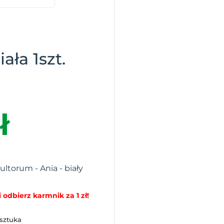
ała 1szt.
ł
cultorum - Ania - biały
 odbierz karmnik za 1 zł!
 sztuka