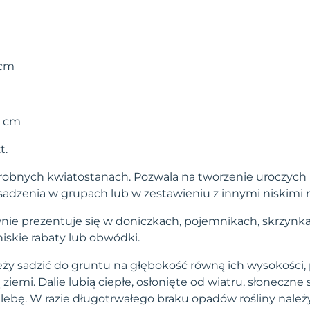
 cm
0 cm
t.
 drobnych kwiatostanach. Pozwala na tworzenie uroczych
sadzenia w grupach lub w zestawieniu z innymi niskimi 
wnie prezentuje się w doniczkach, pojemnikach, skrzyn
iskie rabaty lub obwódki.
leży sadzić do gruntu na głębokość równą ich wysokości,
emi. Dalie lubią ciepłe, osłonięte od wiatru, słoneczne
glebę. W razie długotrwałego braku opadów rośliny należ