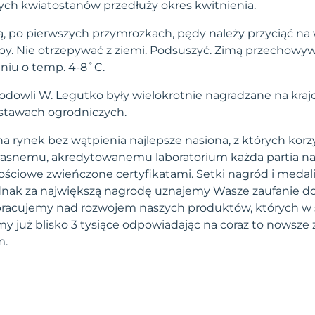
ch kwiatostanów przedłuży okres kwitnienia.
ą, po pierwszych przymrozkach, pędy należy przyciąć na 
y. Nie otrzepywać z ziemi. Podsuszyć. Zimą przechowyw
niu o temp. 4-8˚C.
odowli W. Legutko były wielokrotnie nagradzane na kraj
tawach ogrodniczych.
a rynek bez wątpienia najlepsze nasiona, z których korzy
własnemu, akredytowanemu laboratorium każda partia na
ściowe zwieńczone certyfikatami. Setki nagród i medal
 jednak za największą nagrodę uznajemy Wasze zaufanie d
pracujemy nad rozwojem naszych produktów, których w 
 już blisko 3 tysiące odpowiadając na coraz to nowsze
m.