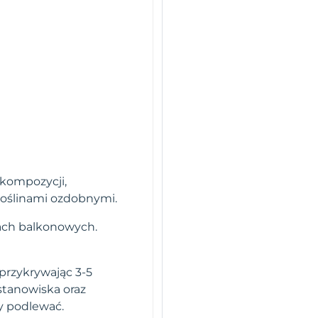
 kompozycji,
roślinami ozdobnymi.
kach balkonowych.
 przykrywając 3-5
 stanowiska oraz
y podlewać.