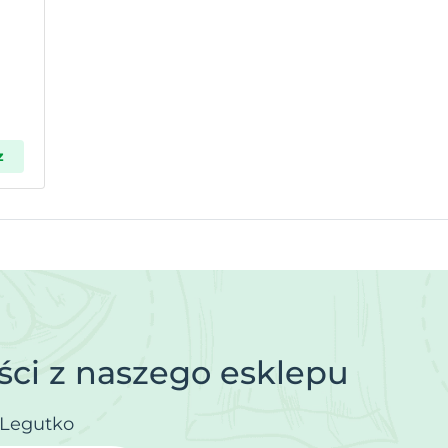
z
ci z naszego esklepu
.Legutko