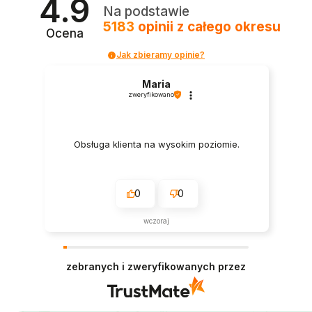
4.9
Na podstawie
5183
opinii
z całego okresu
Ocena
Jak zbieramy opinie?
Maria
zweryfikowano
Obsługa klienta na wysokim poziomie.
0
0
wczoraj
zebranych i zweryfikowanych przez