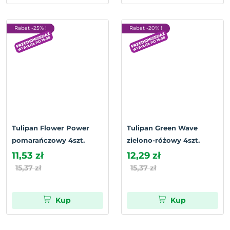
Rabat -25% !
Rabat -20% !
Tulipan Flower Power
Tulipan Green Wave
pomarańczowy 4szt.
zielono-różowy 4szt.
11,53 zł
12,29 zł
15,37 zł
15,37 zł
Kup
Kup