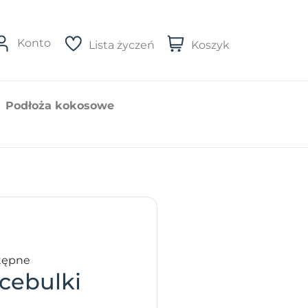
Konto
Lista życzeń
Koszyk
Podłoża kokosowe
tępne
cebulki