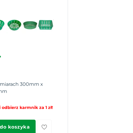
wymiarach 300mm x
0mm
 odbierz karmnik za 1 zł!
 do koszyka