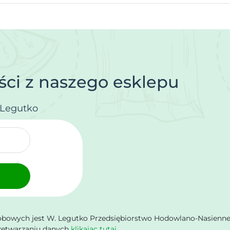
ci z naszego esklepu
.Legutko
owych jest W. Legutko Przedsiębiorstwo Hodowlano-Nasienne Sp.
rzetwarzaniu danych
klikając tutaj