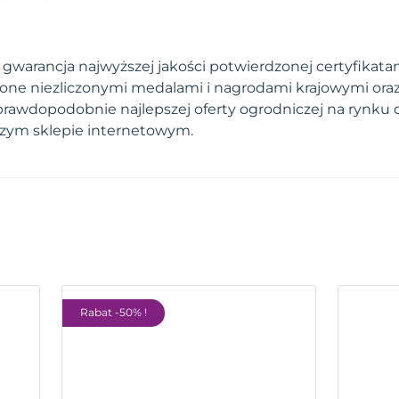
warancja najwyższej jakości potwierdzonej certyfikatami
one niezliczonymi medalami i nagrodami krajowymi ora
prawdopodobnie najlepszej oferty ogrodniczej na rynku 
szym sklepie internetowym.
Rabat -50% !