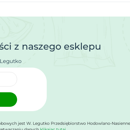
ci z naszego esklepu
.Legutko
owych jest W. Legutko Przedsiębiorstwo Hodowlano-Nasienne Sp.
rzetwarzaniu danych
klikając tutaj