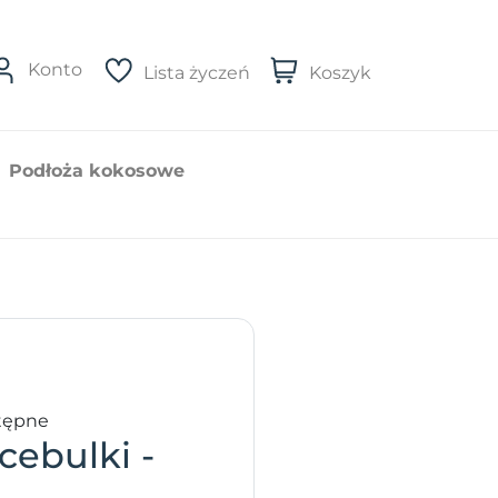
Konto
Lista życzeń
Koszyk
Podłoża kokosowe
tępne
cebulki -