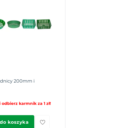
rednicy 200mm i
 odbierz karmnik za 1 zł!
 do koszyka