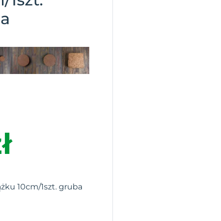
ja
ł
żku 10cm/1szt. gruba