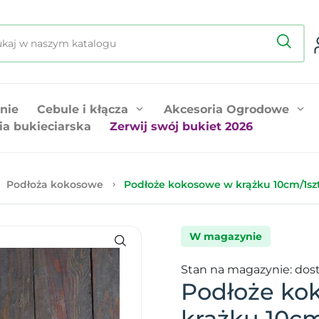
nie
Cebule i kłącza
Akcesoria Ogrodowe
ia bukieciarska
Zerwij swój bukiet 2026
Podłoża kokosowe
Podłoże kokosowe w krążku 10cm/1szt
W magazynie
Stan na magazynie: dos
Podłoże ko
krążku 10cm