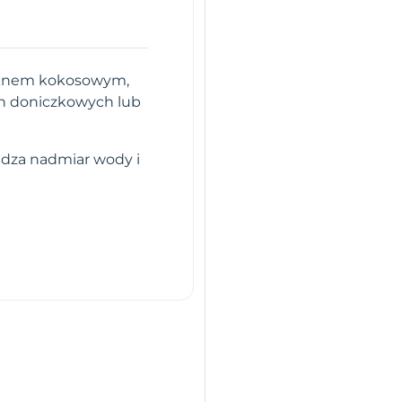
łóknem kokosowym,
in doniczkowych lub
adza nadmiar wody i