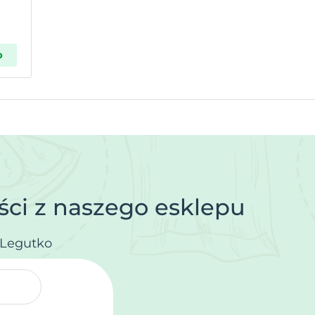
p
ci z naszego esklepu
.Legutko