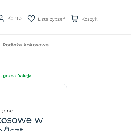
Konto
Lista życzeń
Koszyk
Podłoża kokosowe
. gruba frakcja
tępne
kosowe w
/1szt.