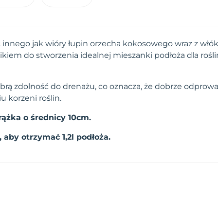
c innego jak wióry łupin orzecha kokosowego wraz z w
ikiem do stworzenia idealnej mieszanki podłoża dla rośl
brą zdolność do drenażu, co oznacza, że dobrze odprow
 korzeni roślin.
krążka o średnicy 10cm.
 aby otrzymać 1,2l podłoża.