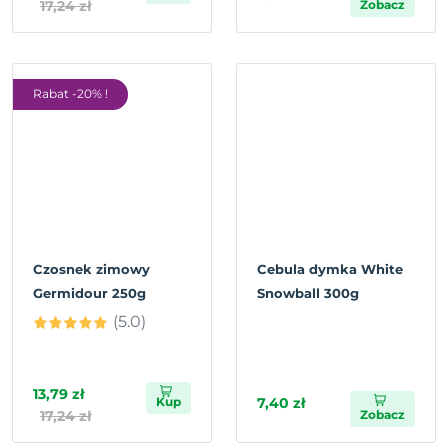
17,24 zł
Zobacz
Rabat -20% !
Czosnek zimowy
Cebula dymka White
Germidour 250g
Snowball 300g
(5.0)
13,79 zł
Kup
7,40 zł
17,24 zł
Zobacz