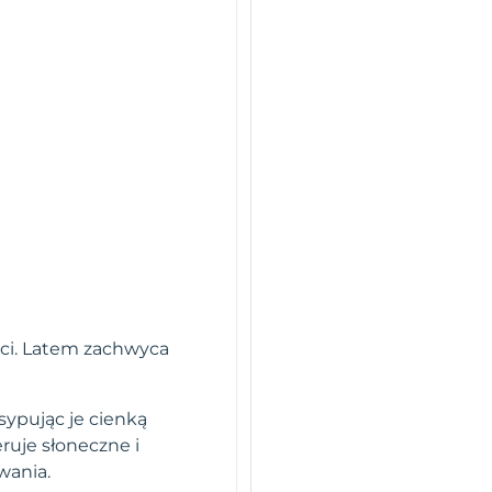
ści. Latem zachwyca
ysypując je cienką
eruje słoneczne i
wania.