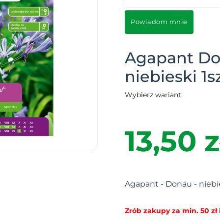
Powiadom mnie
Agapant D
niebieski 1sz
Wybierz wariant:
13,50 z
Agapant - Donau - niebies
Zrób zakupy za min. 50 zł i