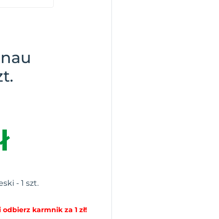
onau
t.
ł
ki - 1 szt.
 odbierz karmnik za 1 zł!