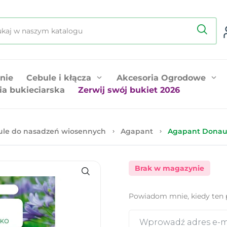
nie
Cebule i kłącza
Akcesoria Ogrodowe
ia bukieciarska
Zerwij swój bukiet 2026
ule do nasadzeń wiosennych
Agapant
Agapant Donau n
Brak w magazynie
Powiadom mnie, kiedy ten 