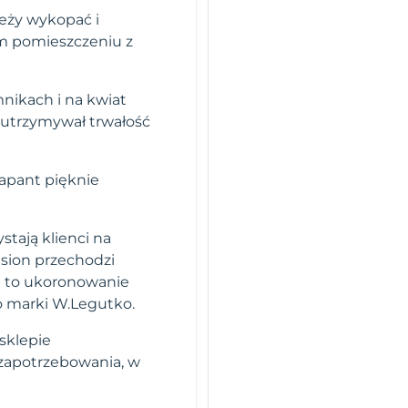
leży wykopać i
m pomieszczeniu z
nikach i na kwiat
o utrzymywał trwałość
gapant pięknie
stają klienci na
sion przechodzi
i to ukoronowanie
o marki W.Legutko.
sklepie
 zapotrzebowania, w