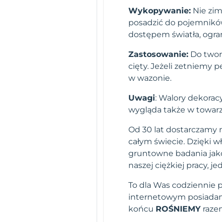
Wykopywanie:
Nie zim
posadzić do pojemnikó
dostępem światła, ogra
Zastosowanie:
Do twor
cięty. Jeżeli zetniemy 
w wazonie.
Uwagi
: Walory dekorac
wygląda także w towarz
Od 30 lat dostarczamy n
całym świecie. Dzięki 
gruntowne badania jako
naszej ciężkiej pracy,
To dla Was codziennie 
internetowym posiadamy
końcu
ROŚNIEMY
raze