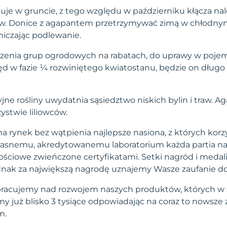
uje w gruncie, z tego względu w październiku kłącza na
w. Donice z agapantem przetrzymywać zimą w chłodny
niczając podlewanie.
zenia grup ogrodowych na rabatach, do uprawy w pojem
pęd w fazie ¼ rozwiniętego kwiatostanu, będzie on dług
yjne rośliny uwydatnia sąsiedztwo niskich bylin i traw. A
ystwie liliowców.
a rynek bez wątpienia najlepsze nasiona, z których korzy
własnemu, akredytowanemu laboratorium każda partia na
ściowe zwieńczone certyfikatami. Setki nagród i medal
 jednak za największą nagrodę uznajemy Wasze zaufanie d
pracujemy nad rozwojem naszych produktów, których w 
 już blisko 3 tysiące odpowiadając na coraz to nowsze
m.