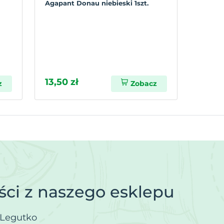
Agapant Donau niebieski 1szt.
13,50 zł
z
Zobacz
ci z naszego esklepu
.Legutko