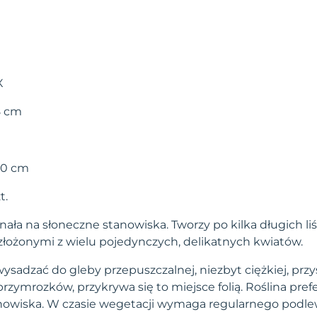
X
8 cm
00 cm
t.
ała na słoneczne stanowiska. Tworzy po kilka długich li
złożonymi z wielu pojedynczych, delikatnych kwiatów.
 wysadzać do gleby przepuszczalnej, niezbyt ciężkiej, prz
przymrozków, przykrywa się to miejsce folią. Roślina pref
anowiska. W czasie wegetacji wymaga regularnego podle