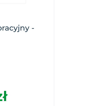
racyjny -
zł