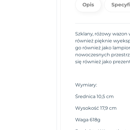
Opis
Specyf
Szklany, różowy wazon 
również pięknie wyeksp
go również jako lampio
nowoczesnych przestrze
się również jako prezent
Wymiary:
Średnica 10,5 cm
Wysokość 17,9 cm
Waga 618g