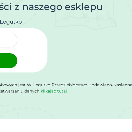
ci z naszego esklepu
.Legutko
owych jest W. Legutko Przedsiębiorstwo Hodowlano-Nasienne Sp.
rzetwarzaniu danych
klikając tutaj