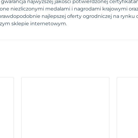
warancja najwyższej jakości potwierdzonej certyfikatami
one niezliczonymi medalami i nagrodami krajowymi ora
prawdopodobnie najlepszej oferty ogrodniczej na rynku 
szym sklepie internetowym.