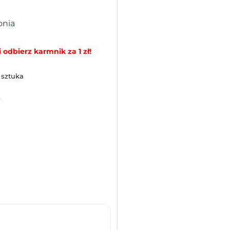
onia
 odbierz karmnik za 1 zł!
 sztuka
2