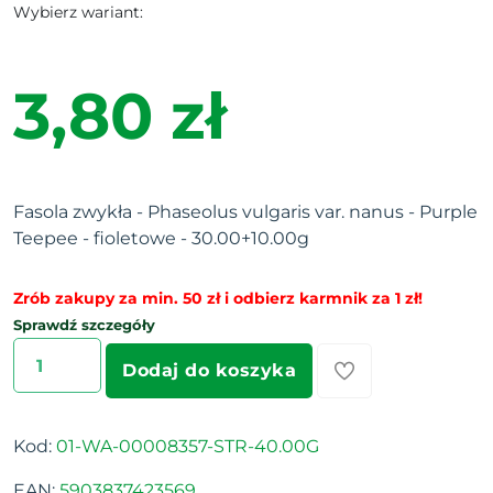
Wybierz wariant:
3,80 zł
Fasola zwykła - Phaseolus vulgaris var. nanus - Purple
Teepee - fioletowe - 30.00+10.00g
Zrób zakupy za min. 50 zł i odbierz karmnik za 1 zł!
Sprawdź szczegóły
Dodaj do koszyka
Kod:
01-WA-00008357-STR-40.00G
EAN:
5903837423569