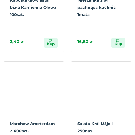
Kapusta głowiasta
Mieszanka ziół
biała Kamienna Głowa
pachnąca kuchnia
100szt.
1mata
2,40 zł
16,60 zł
Kup
Kup
Marchew Amsterdam
Sałata Král Máje I
2 400szt.
250nas.