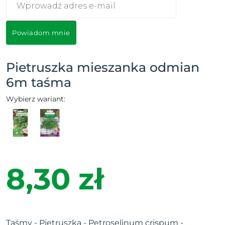
Powiadom mnie
Pietruszka mieszanka odmian
6m taśma
Wybierz wariant:
8,30 zł
Taśmy - Pietruszka - Petroselinum crispum -